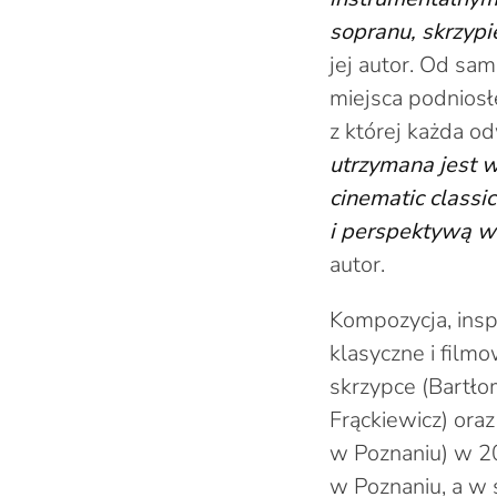
sopranu, skrzypi
jej autor. Od sa
miejsca podniosł
z której każda o
utrzymana jest w
cinematic classi
i perspektywą 
autor.
Kompozycja, inspi
klasyczne i film
skrzypce (Bartłom
Frąckiewicz) ora
w Poznaniu) w 2
w Poznaniu, a w 