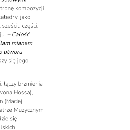
stronę kompozycji
atedry, jako
sześciu części,
ju.
– Całość
reślam mianem
go utworu
szy się jego
, łączy brzmienia
Iwona Hossa),
n (Maciej
Teatrze Muzycznym
zie się
lskich