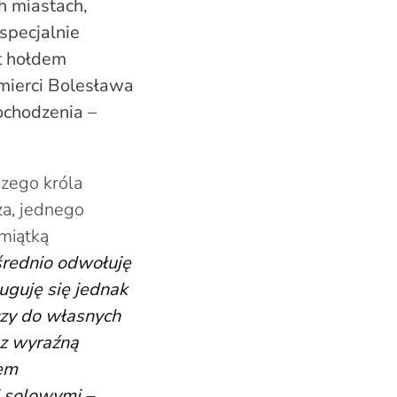
h miastach,
specjalnie
t hołdem
 śmierci Bolesława
ochodzenia –
szego króla
a, jednego
miątką
średnio odwołuję
uguję się jednak
czy do własnych
 z wyraźną
dem
i solowymi –