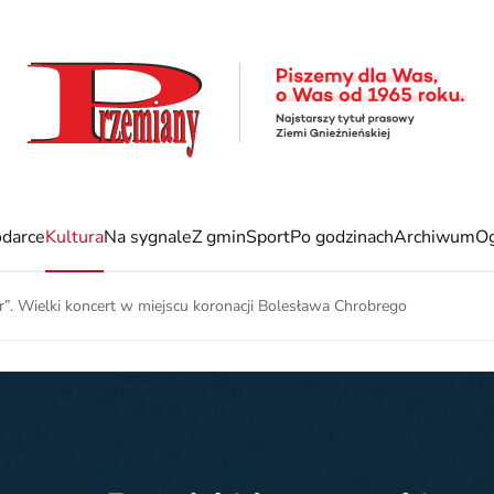
darce
Kultura
Na sygnale
Z gmin
Sport
Po godzinach
Archiwum
Og
”. Wielki koncert w miejscu koronacji Bolesława Chrobrego