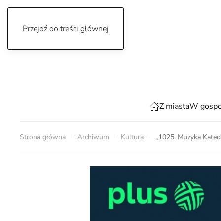
Przejdź do treści głównej
sobota, 8 sierpnia 2026
Z miasta
W gospo
Strona główna
Archiwum
Kultura
„1025. Muzyka Katedr