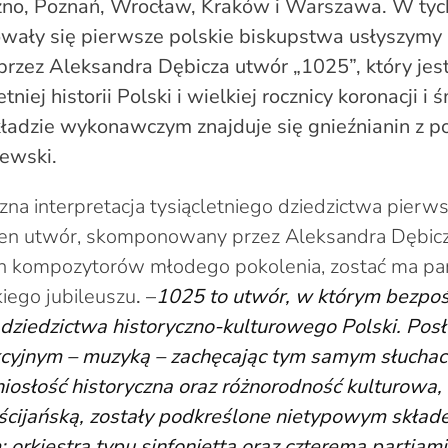
zno, Poznań, Wrocław, Kraków i Warszawa. W tyc
owały się pierwsze polskie biskupstwa usłyszymy 
zez Aleksandra Dębicza utwór „1025”, który jes
tniej historii Polski i wielkiej rocznicy koronacji i
ładzie wykonawczym znajduje się gnieźnianin z p
ewski.
na interpretacja tysiącletniego dziedzictwa pierw
 ten utwór, skomponowany przez Aleksandra Dębicz
ych kompozytorów młodego pokolenia, zostać ma pa
iego jubileuszu
. –
1025 to utwór, w którym bezpo
dziedzictwa historyczno-kulturowego Polski. Posł
kcyjnym – muzyką – zachęcając tym samym słucha
oniosłość historyczna oraz różnorodność kulturowa,
ścijańską, zostały podkreślone nietypowym skła
 orkiestrą typu sinfonietta oraz czterema partiam