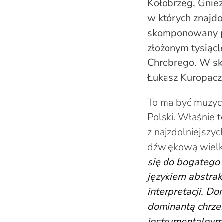
Kołobrzeg, Gnie
w których znajd
skomponowany pr
złożonym tysiącle
Chrobrego. W sk
Łukasz Kuropacz
To ma być muzycz
Polski. Właśnie
z najzdolniejsz
dźwiękową wielk
się do bogatego 
językiem abstra
interpretacji. D
dominantą chrze
instrumentalnym: