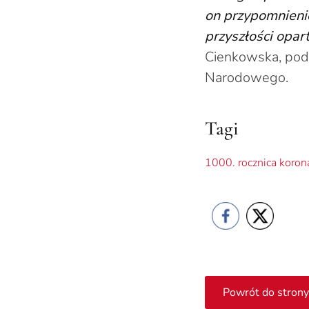
on przypomnienie
przyszłości opar
Cienkowska, pods
Narodowego.
Tagi
1000. rocznica korona
Powrót do strony