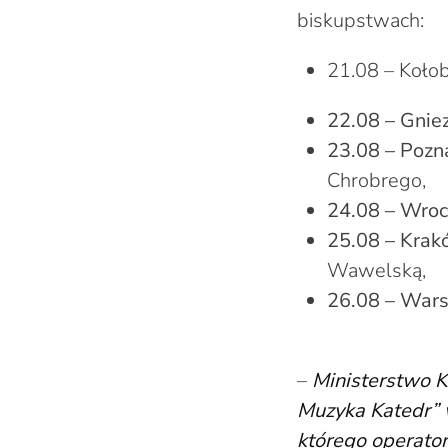
biskupstwach:
21.08 – Kołob
22.08 – Gnie
23.08 – Pozn
Chrobrego,
24.08 – Wro
25.08 – Kra
Wawelską,
26.08 – War
–
Ministerstwo K
Muzyka Katedr” w
którego operator