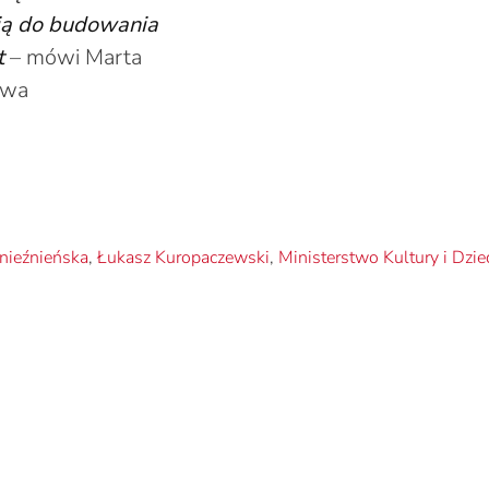
cją do budowania
t
– mówi Marta
twa
nieźnieńska
,
Łukasz Kuropaczewski
,
Ministerstwo Kultury i Dz