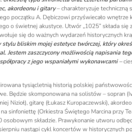
ec, akordeonu i gitary
– charakteryzuje techniczną 
mego początku A. Dębiczowi przyświecało wnętrze k
ego o świetnej akustyce. Utwór „1025” składa się z 
dwołuje się do ważnych wydarzeń historycznych kra
 stylu bliskim mojej estetyce twórczej, który ok
cal. Jestem zaszczycony możliwością napisania te
współpracy z jego wspaniałymi wykonawcami
–
cie
rowana tysiącletnią historią polskiej państwowości
owe. Będzie skomponowana na solistów – sopran (
iej Nizioł), gitarę (Łukasz Kuropaczewski), akordeo
z na sinfoniettę (Orkiestra Świętego Marcina przy 
0 osobowym składzie. Prawykonanie utworu odbęd
sierpniu nastąpi cykl koncertów w historycznych po