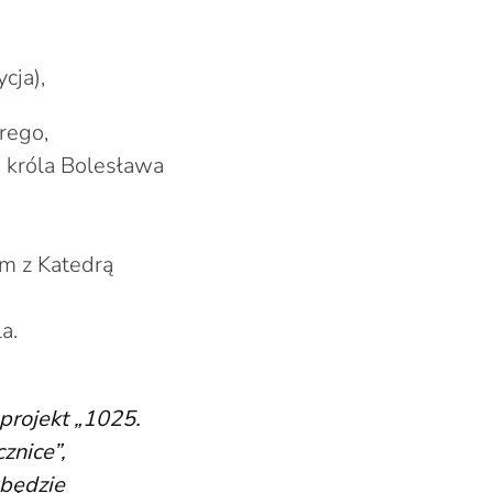
cja),
rego,
b króla Bolesława
,
m z Katedrą
a.
projekt „1025.
znice”,
 będzie