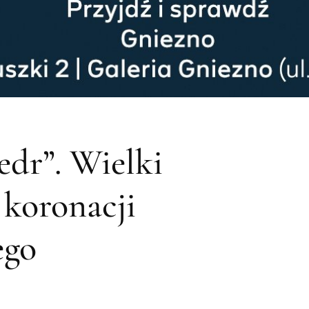
edr”. Wielki
 koronacji
ego