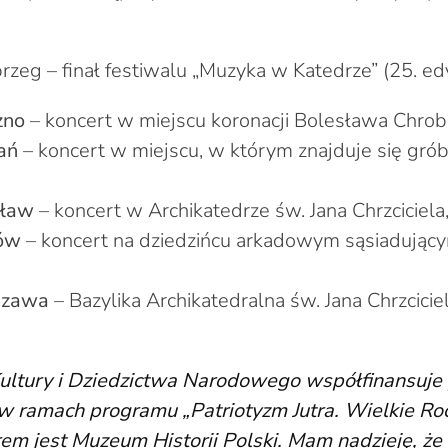
rzeg – finał festiwalu „Muzyka w Katedrze” (25. edy
zno
– koncert w miejscu koronacji Bolesława Chrob
ań
– koncert w miejscu, w którym znajduje się gró
cław
– koncert w Archikatedrze św. Jana Chrzciciela
ków
– koncert na dziedzińcu arkadowym sąsiadujący
szawa
– Bazylika Archikatedralna św. Jana Chrzciciel
ultury i Dziedzictwa Narodowego współfinansuje 
 ramach programu „Patriotyzm Jutra. Wielkie Roc
em jest Muzeum Historii Polski. Mam nadzieję, że