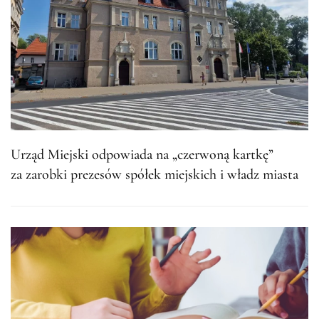
Urząd Miejski odpowiada na „czerwoną kartkę”
za zarobki prezesów spółek miejskich i władz miasta