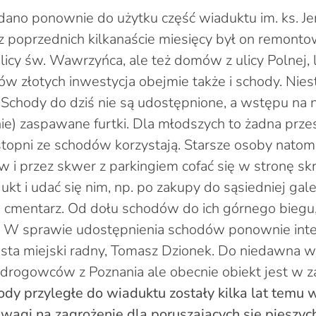
ano ponownie do użytku część wiaduktu im. ks. Je
ez poprzednich kilkanaście miesięcy był on remont
ulicy św. Wawrzyńca, ale też domów z ulicy Polnej, l
ów złotych inwestycja obejmie także i schody. Nies
. Schody do dziś nie są udostępnione, a wstępu na n
nie) zaspawane furtki. Dla młodszych to żadna prz
stopni ze schodów korzystają. Starsze osoby natom
 i przez skwer z parkingiem cofać się w stronę sk
kt i udać się nim, np. po zakupy do sąsiedniej gal
na cmentarz. Od dołu schodów do ich górnego biegu
. W sprawie udostępnienia schodów ponownie int
sta miejski radny, Tomasz Dzionek. Do niedawna w
 drogowców z Poznania ale obecnie obiekt jest w z
ody przyległe do wiaduktu zostały kilka lat temu
 uwagi na zagrożenie dla poruszających się piesz