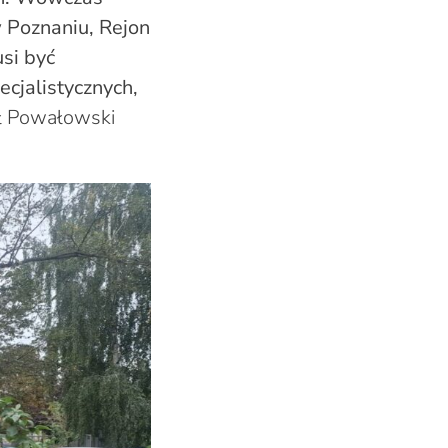
 Poznaniu, Rejon
si być
cjalistycznych,
ał Powałowski