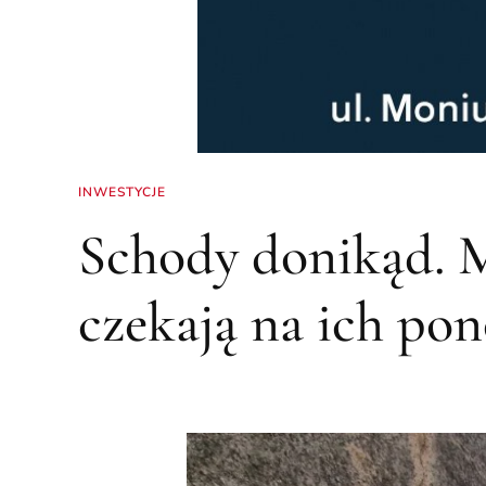
INWESTYCJE
Schody donikąd. M
czekają na ich po