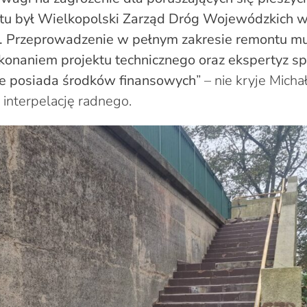
tu był Wielkopolski Zarząd Dróg Wojewódzkich w
. Przeprowadzenie w pełnym zakresie remontu mu
onaniem projektu technicznego oraz ekspertyz spe
nie posiada środków finansowych
” – nie kryje Mich
interpelację radnego.