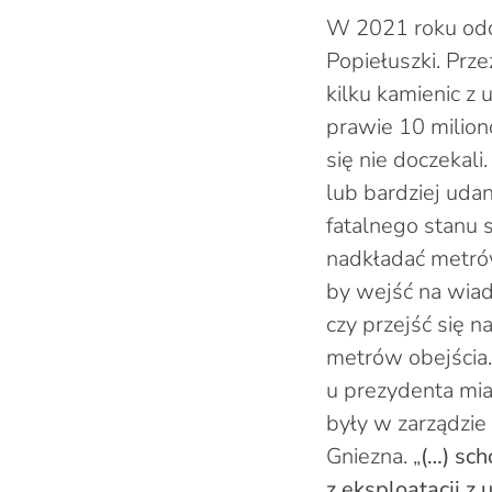
W 2021 roku odd
Popiełuszki. Prz
kilku kamienic z 
prawie 10 milion
się nie doczekali
lub bardziej uda
fatalnego stanu 
nadkładać metrów
by wejść na wiadu
czy przejść się 
metrów obejścia
u prezydenta mia
były w zarządzie
Gniezna. „
(…) sch
z eksploatacji z