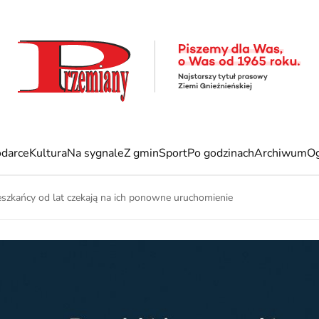
darce
Kultura
Na sygnale
Z gmin
Sport
Po godzinach
Archiwum
Og
szkańcy od lat czekają na ich ponowne uruchomienie