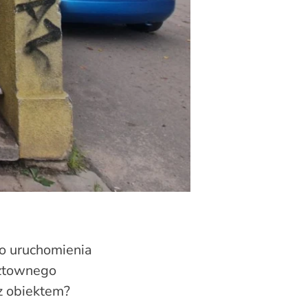
go uruchomienia
sztownego
 z obiektem?