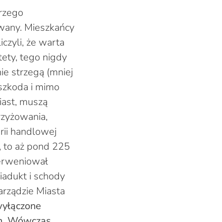
rzego
owany. Mieszkańcy
iczyli, że warta
tety, tego nigdy
ie strzegą (mniej
eszkoda i mimo
iast, muszą
rzyżowania,
erii handlowej
, to aż pond 225
erweniował
iadukt i schody
arządzie Miasta
 wyłączone
ych. Wówczas