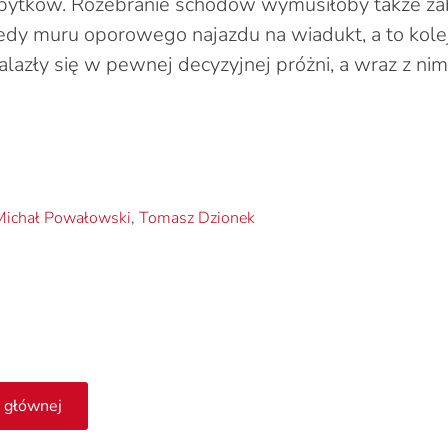
bytków. Rozebranie schodów wymusiłoby także za
dy muru oporowego najazdu na wiadukt, a to kolej
lazły się w pewnej decyzyjnej próżni, a wraz z nim
Michał Powałowski
,
Tomasz Dzionek
 głównej