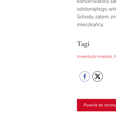
konserwatora za
odsłoniętego wte
Schody zatem zna
mieszkańcy.
Tagi
Inwestycje miejskie
,
Powrót do strony