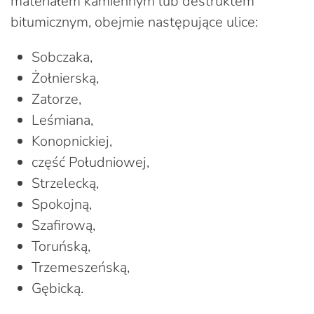
materiałem kamiennym lub destruktem
bitumicznym, obejmie następujące ulice:
Sobczaka,
Żołnierską,
Zatorze,
Leśmiana,
Konopnickiej,
część Południowej,
Strzelecką,
Spokojną,
Szafirową,
Toruńską,
Trzemeszeńską,
Gębicką.