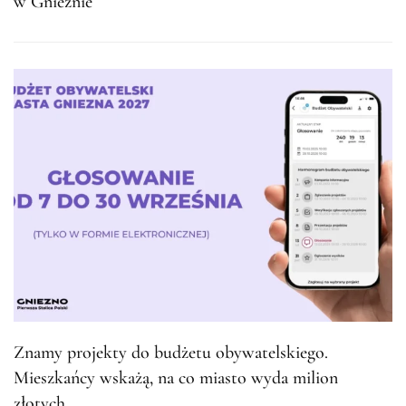
w Gnieźnie
Znamy projekty do budżetu obywatelskiego.
Mieszkańcy wskażą, na co miasto wyda milion
złotych