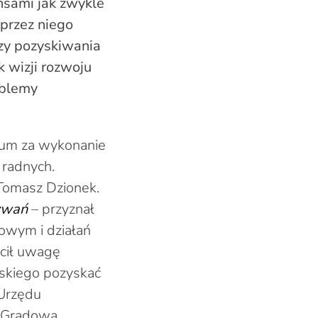
ansami jak zwykle
 przez niego
czy pozyskiwania
 wizji rozwoju
oblemy
ium za wykonanie
 radnych.
– Tomasz Dzionek.
zwań
– przyznał
owym i działań
ócił uwagę
wskiego pozyskać
 Urzędu
. Gradowa