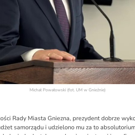
Michał Powałowski (fot. UM w Gnieźnie)
ości Rady Miasta Gniezna, prezydent dobrze wyk
dżet samorządu i udzielono mu za to absolutorium