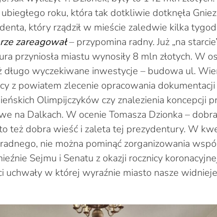
ubiegłego roku, która tak dotkliwie dotknęła Gniez
enta, który rządził w mieście zaledwie kilka tygod
rze zareagował
– przypomina radny. Już „na starci
tura przyniosła miastu wynosiły 8 mln złotych. W o
ż długo wyczekiwane inwestycje – budowa ul. Wie
cy z powiatem zlecenie opracowania dokumentacj
ieńskich Olimpijczyków czy znalezienia koncepcji p
we na Dalkach. W ocenie Tomasza Dzionka – dobra re
to też dobra wieść i zaleta tej prezydentury. W kwe
e radnego, nie można pominąć zorganizowania wsp
eźnie Sejmu i Senatu z okazji rocznicy koronacyjnej
ci uchwały w której wyraźnie miasto nasze widniej