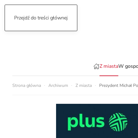
Przejdź do treści głównej
piątek, 7 sierpnia 2026
Z miasta
W gospo
Strona główna
Archiwum
Z miasta
Prezydent Michał P