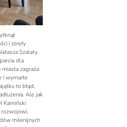
ytknął
i i strefy
atasza Szalaty.
arcia dla
e miasta zagraża
ie i wymarłe
jątku to błąd,
adłużenia. Ale jak
eł Kamiński
o rozwojowi.
odów milenijnych