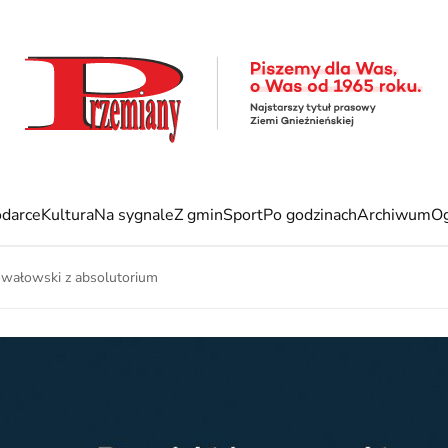
darce
Kultura
Na sygnale
Z gmin
Sport
Po godzinach
Archiwum
Og
owałowski z absolutorium