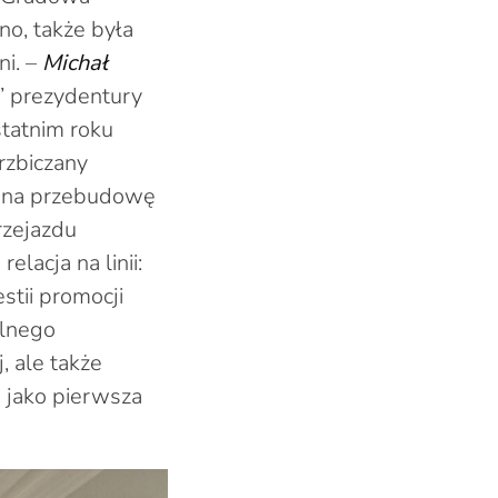
no, także była
ni. –
Michał
e” prezydentury
statnim roku
rzbiczany
i na przebudowę
rzejazdu
lacja na linii:
stii promocji
ólnego
, ale także
e jako pierwsza