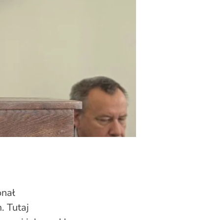
onał
. Tutaj