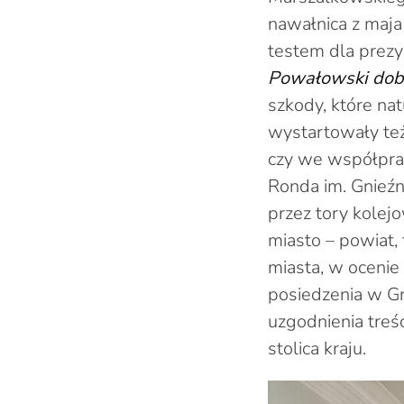
nawałnica z maja 
testem dla prezyd
Powałowski dob
szkody, które na
wystartowały te
czy we współpra
Ronda im. Gnieźn
przez tory kolejo
miasto – powiat, 
miasta, w oceni
posiedzenia w Gni
uzgodnienia treś
stolica kraju.