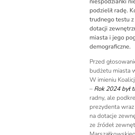
niespodzianki ni
podzielił radę. 
trudnego testu z
dotacji zewnętr
miasta i jego po
demograficzne.
Przed głosowani
budżetu miasta w
W imieniu Koalicj
–
Rok 2024 był 
radny, ale podkr
prezydenta wraz 
na dotacje zewnę
ze źródeł zewnętr
Marszałkowskiego