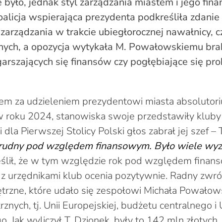
e było, jednak styl zarządzania miastem i jego fin
Koalicja wspierająca prezydenta podkreśliła zdanie
 zarządzania w trakcie ubiegłorocznej nawałnicy, 
znych, a opozycja wytykała M. Powałowskiemu brak
garszających się finansów czy pogłębiające się pr
em za udzieleniem prezydentowi miasta absolutor
 roku 2024, stanowiska swoje przedstawiły kluby
i dla Pierwszej Stolicy Polski głos zabrał jej szef 
trudny pod względem finansowym. Było wiele wy
eślił, że w tym względzie rok pod względem finans
z urzędnikami klub ocenia pozytywnie. Radny zwr
trzne, które udało się zespołowi Michała Powało
znych, tj. Unii Europejskiej, budżetu centralnego i
. Jak wyliczył T. Dzionek, były to 142 mln złotych