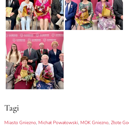
Tagi
Miasto Gniezno
,
Michał Powałowski
,
MOK Gniezno
,
Złote Go