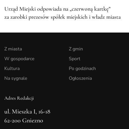
Urząd Miejski odpowiada na „czerwoną kartkę”
za zarobki prezesów spółek miejskich i władz miasta
Z miasta
Z gmin
W gospodarce
Sport
Kultura
Po godzinach
Na sygnale
Ogłoszenia
Adres Redakcji
ul. Mieszka I, 16-18
62-200 Gniezno