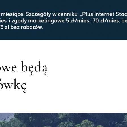
owe będą
ówkę