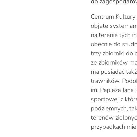
do zagospodarow
Centrum Kultury 
objęte systemam
na terenie tych 
obecnie do studn
trzy zbiorniki d
ze zbiorników ma
ma posiadać tak
trawników. Podo
im. Papieża Jana
sportowej z któ
podziemnych, ta
terenów zielony
przypadkach mies