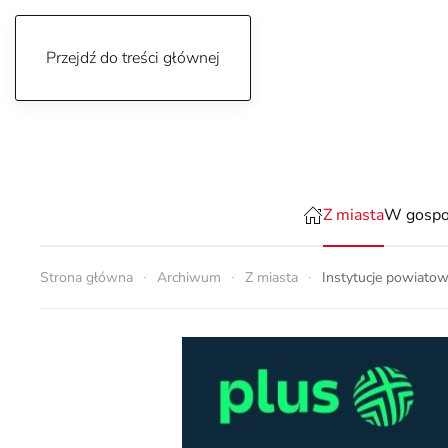
Przejdź do treści głównej
piątek, 7 sierpnia 2026
Z miasta
W gospo
Strona główna
Archiwum
Z miasta
Instytucje powiato