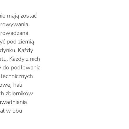
ie mają zostać
arowywania
dprowadzana
być pod ziemią
udynku. Każdy
u. Każdy z nich
y do podlewania
Technicznych
owej hali
h zbiorników
awadniania
ał w obu