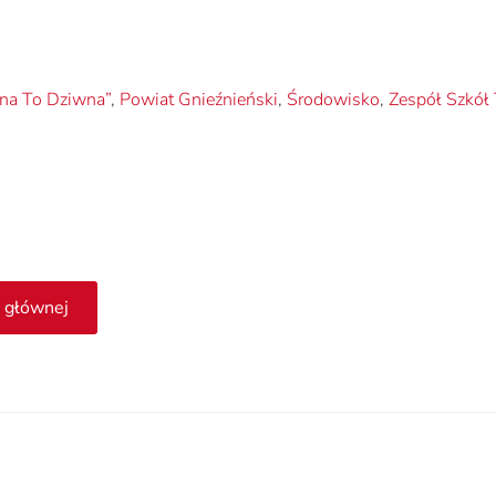
ena To Dziwna”
,
Powiat Gnieźnieński
,
Środowisko
,
Zespół Szkół
 głównej