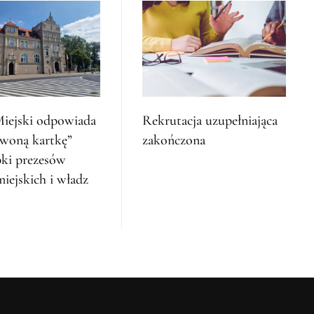
iejski odpowiada
Rekrutacja uzupełniająca
rwoną kartkę”
zakończona
bki prezesów
miejskich i władz