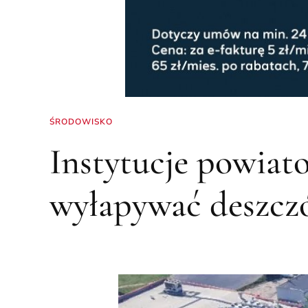
ŚRODOWISKO
Instytucje powiat
wyłapywać deszcz