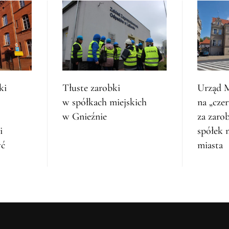
ki
Tłuste zarobki
Urząd M
w spółkach miejskich
na „cze
w Gnieźnie
za zaro
i
spółek 
yć
miasta