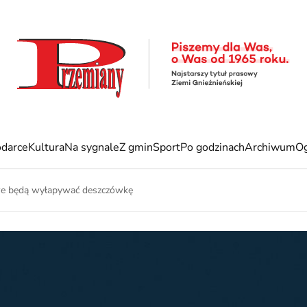
darce
Kultura
Na sygnale
Z gmin
Sport
Po godzinach
Archiwum
Og
we będą wyłapywać deszczówkę