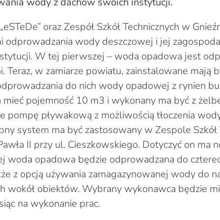
ania wody z dachów swoich instytucji.
„eSTeDe” oraz Zespół Szkół Technicznych w Gnieźn
i odprowadzania wody deszczowej i jej zagospod
instytucji. W tej pierwszej – woda opadowa jest o
i. Teraz, w zamiarze powiatu, zainstalowane mają 
o odprowadzania do nich wody opadowej z rynien b
 mieć pojemność 10 m3 i wykonany ma być z żelbet
że pompę pływakową z możliwością tłoczenia wod
bny system ma być zastosowany w Zespole Szkół 
 Pawła II przy ul. Cieszkowskiego. Dotyczyć on ma n
rej woda opadowa będzie odprowadzana do czterec
kże z opcją używania zamagazynowanej wody do n
ch wokół obiektów. Wybrany wykonawca będzie mi
iąc na wykonanie prac.