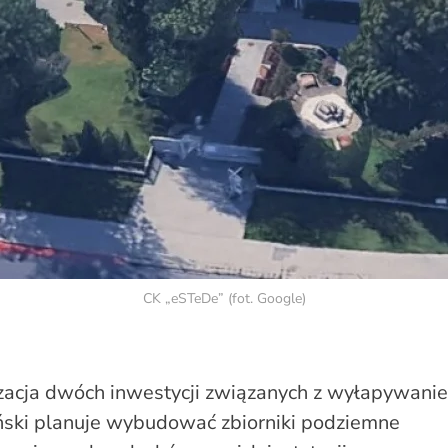
CK „eSTeDe” (fot. Google)
izacja dwóch inwestycji związanych z wyłapywani
ński planuje wybudować zbiorniki podziemne