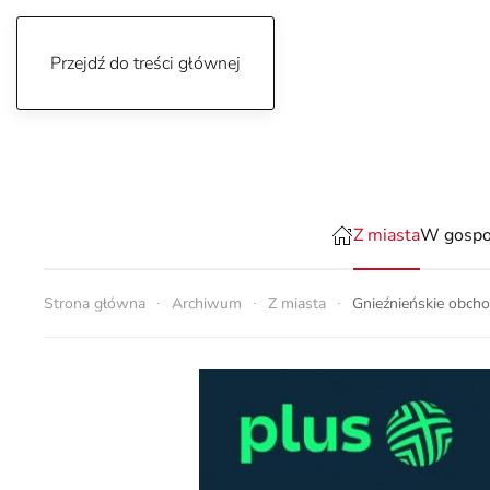
Przejdź do treści głównej
piątek, 7 sierpnia 2026
Z miasta
W gospo
Strona główna
Archiwum
Z miasta
Gnieźnieńskie obch