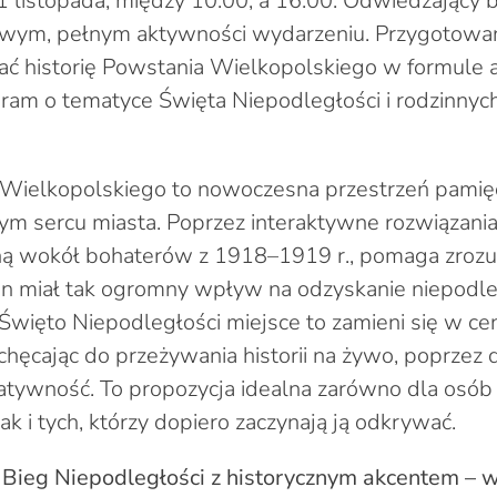
1 listopada, między 10.00, a 16.00. Odwiedzający 
owym, pełnym aktywności wydarzeniu. Przygotowan
ć historię Powstania Wielkopolskiego w formule 
ram o tematyce Święta Niepodległości i rodzinnych
ielkopolskiego to nowoczesna przestrzeń pamięci
ym sercu miasta. Poprzez interaktywne rozwiązania
oną wokół bohaterów z 1918–1919 r., pomaga zrozu
n miał tak ogromny wpływ na odzyskanie niepodle
Święto Niepodległości miejsce to zamieni się w ce
hęcając do przeżywania historii na żywo, poprzez d
atywność. To propozycja idealna zarówno dla osób
jak i tych, którzy dopiero zaczynają ją odkrywać.
 Bieg Niepodległości z historycznym akcentem – w