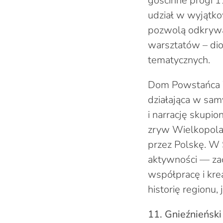
gościnne progi 1
udział w wyjątk
pozwolą odkrywa
warsztatów – dio
tematycznych.
Dom Powstańca W
działająca w sam
i narrację skupi
zryw Wielkopola
przez Polskę. W 
aktywności — zac
współpracę i kre
historię regionu, 
11. Gnieźnieński