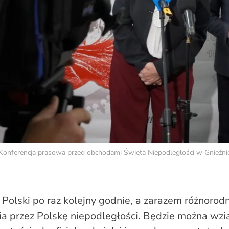
Konferencja prasowa przed obchodami Święta Niepodległości w Gnieźni
 Polski po raz kolejny godnie, a zarazem różnorodn
ia przez Polskę niepodległości. Będzie można wzią