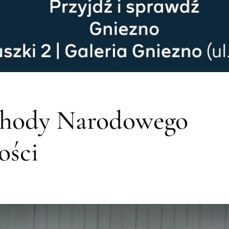
chody Narodowego
ości