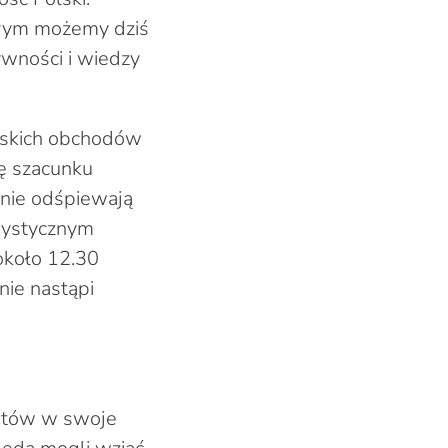
órym możemy dziś
ywności i wiedzy
ńskich obchodów
wę szacunku
lnie odśpiewają
rystycznym
 około 12.30
nie nastąpi
stów w swoje