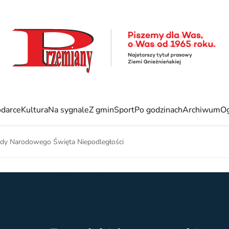
darce
Kultura
Na sygnale
Z gmin
Sport
Po godzinach
Archiwum
Og
ody Narodowego Święta Niepodległości