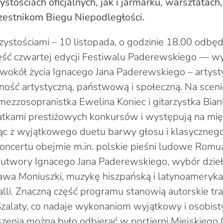
tościach oficjalnych, jak i jarmarku, warsztatach,
zestnikom Biegu Niepodległości.
zystościami – 10 listopada, o godzinie 18.00 odbędz
ęść czwartej edycji Festiwalu Paderewskiego — w
 wokół życia Ignacego Jana Paderewskiego – artysty
lność artystyczną, państwową i społeczną. Na sce
zzosopranistka Ewelina Koniec i gitarzystka Biank
reatkami prestiżowych konkursów i występują na m
nąc z wyjątkowego duetu barwy głosu i klasyczneg
koncertu obejmie m.in. polskie pieśni ludowe Romu
utwory Ignacego Jana Paderewskiego, wybór dzieł
ława Moniuszki, muzykę hiszpańską i latynoameryk
alli. Znaczną część programu stanowią autorskie tr
Szalaty, co nadaje wykonaniom wyjątkowy i osobisty
zenia można było odbierać w portierni Miejskiego