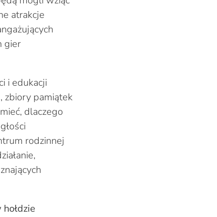
będą mogli wziąć
e atrakcje
angażujących
 gier
 i edukacji
, zbiory pamiątek
mieć, dlaczego
głości
ntrum rodzinnej
ziałanie,
 znających
 hołdzie