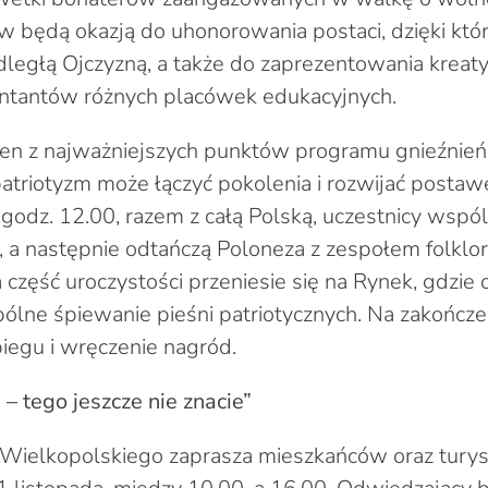
w będą okazją do uhonorowania postaci, dzięki kt
odległą Ojczyzną, a także do zaprezentowania kreat
ntantów różnych placówek edukacyjnych.
eden z najważniejszych punktów programu gnieźnie
 patriotyzm może łączyć pokolenia i rozwijać posta
O godz. 12.00, razem z całą Polską, uczestnicy wspó
a następnie odtańczą Poloneza z zespołem folklo
 część uroczystości przeniesie się na Rynek, gdzie
ólne śpiewanie pieśni patriotycznych. Na zakończe
egu i wręczenie nagród.
 tego jeszcze nie znacie”
ielkopolskiego zaprasza mieszkańców oraz tury