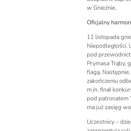
w Gnieźnie.
Oficjalny harmo
11 listopada gni
Niepodległości. 
pod przewodnictw
Prymasa Trąby, 
flagą. Następnie
zakończeniu odbę
m.in. finał konk
pod patronatem 
ma już zasięg wo
Uczestnicy – dzi
zaprezentują sy