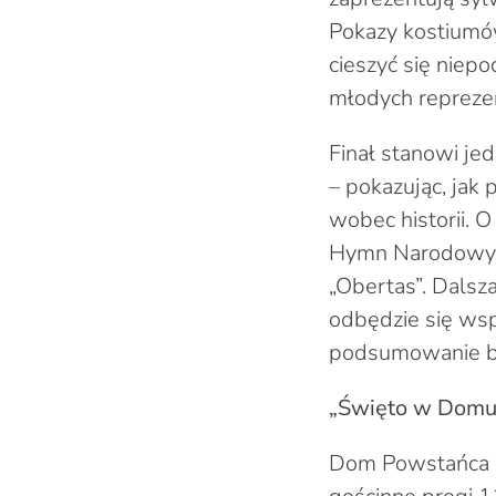
Pokazy kostiumó
cieszyć się niep
młodych repreze
Finał stanowi j
– pokazując, jak
wobec historii. 
Hymn Narodowy, 
„Obertas”. Dalsza
odbędzie się wsp
podsumowanie bi
„Święto w Domu –
Dom Powstańca W