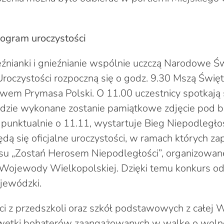
nogram uroczystości
eźnianki i gnieźnianie wspólnie uczczą Narodowe Ś
Uroczystości rozpoczną się o godz. 9.30 Mszą Świę
em Prymasa Polski. O 11.00 uczestnicy spotkają s
gdzie wykonane zostanie pamiątkowe zdjęcie pod 
, punktualnie o 11.11, wystartuje Bieg Niepodległoś
dą się oficjalne uroczystości, w ramach których z
ursu „Zostań Herosem Niepodległości”, organizowa
Wojewody Wielkopolskiej. Dzięki temu konkurs od
jewódzki.
eci z przedszkoli oraz szkół podstawowych z całej W
lwetki bohaterów zaangażowanych w walkę o wolno