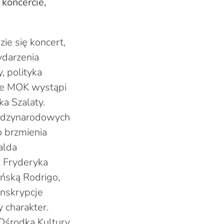
 koncercie,
ie się koncert,
ydarzenia
, polityka
nie MOK wystąpi
a Szalaty.
iędzynarodowych
o brzmienia
alda
 Fryderyka
ańską Rodrigo,
anskrypcje
 charakter.
 Ośrodka Kultury