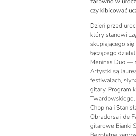
zarówno w uroczys
czy kibicować uc
Dzień przed uroc
który stanowi cz
skupiającego się
łączącego działa
Meninas Duo — me
Artystki są lau
festiwalach, sły
gitary. Program 
Twardowskiego, 
Chopina i Stanis
Obradorsa i de F
gitarowe Bianki 
Bezpłatne zapros