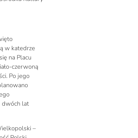
więto
tą w katedrze
ię na Placu
biało-czerwoną
ci. Po jego
aplanowano
nego
 dwóch lat
ielkopolski –
ść Polski.