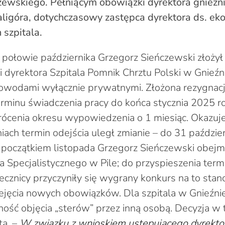
ewskiego. Pełniącym obowiązki dyrektora gnieźnie
aligóra, dotychczasowy zastępca dyrektora ds. ek
 szpitala.
połowie października Grzegorz Sieńczewski złożył
ji dyrektora Szpitala Pomnik Chrztu Polski w Gnieź
wodami wyłącznie prywatnymi. Złożona rezygnac
rminu świadczenia pracy do końca stycznia 2025 r
rócenia okresu wypowiedzenia o 1 miesiąc. Okazuje
iach termin odejścia uległ zmianie – do 31 paździer
 z początkiem listopada Grzegorz Sieńczewski obejm
a Specjalistycznego w Pile; do przyspieszenia term
lecznicy przyczyniły się wygrany konkurs na to stan
jęcia nowych obowiązków. Dla szpitala w Gnieźni
zność objęcia „sterów” przez inną osobą. Decyzja w 
ta. –
W związku z wnioskiem ustępującego dyrektor