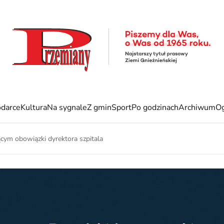
darce
Kultura
Na sygnale
Z gmin
Sport
Po godzinach
Archiwum
Og
ącym obowiązki dyrektora szpitala