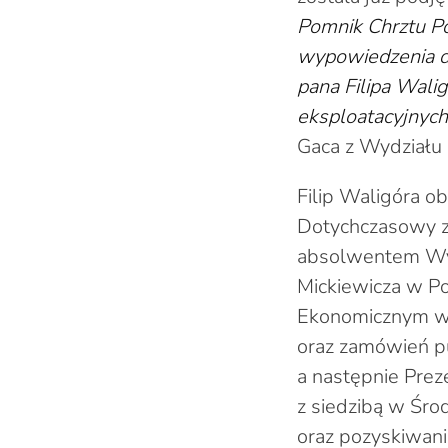
Pomnik Chrztu Po
wypowiedzenia do
pana Filipa Wali
eksploatacyjnych
Gaca z Wydziału 
Filip Waligóra o
Dotychczasowy za
absolwentem Wyd
Mickiewicza w P
Ekonomicznym w 
oraz zamówień p
a następnie Prez
z siedzibą w Śro
oraz pozyskiwan