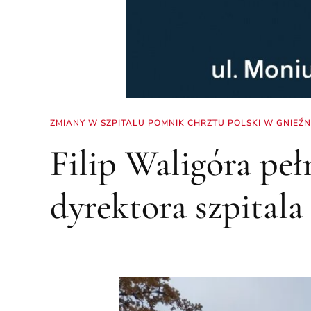
ZMIANY W SZPITALU POMNIK CHRZTU POLSKI W GNIEŹN
Filip Waligóra pe
dyrektora szpitala