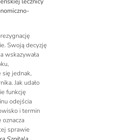
ńskiej lecznicy
onomiczno-
 rezygnację
nie. Swoją decyzję
ja wskazywała
oku,
 się jednak,
nika. Jak udało
ie funkcję
inu odejścia
owisko i termin
e oznacza
tej sprawie
a Szpitala