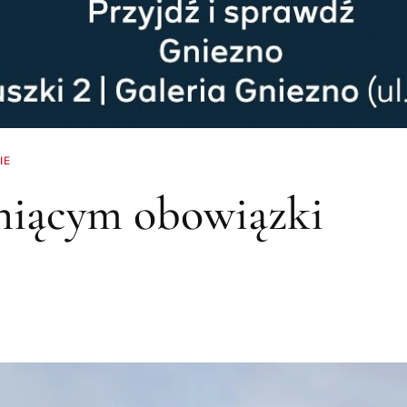
IE
łniącym obowiązki