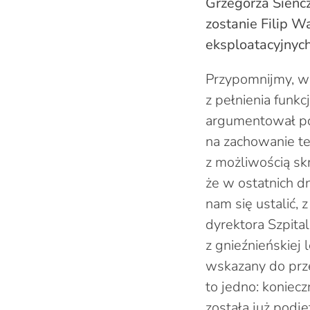
Grzegorza Sieńcz
zostanie Filip W
eksploatacyjnych
Przypomnijmy, w 
z pełnienia funkc
argumentował po
na zachowanie te
z możliwością sk
że w ostatnich dn
nam się ustalić,
dyrektora Szpital
z gnieźnieńskiej 
wskazany do prze
to jedno: koniec
została już podję