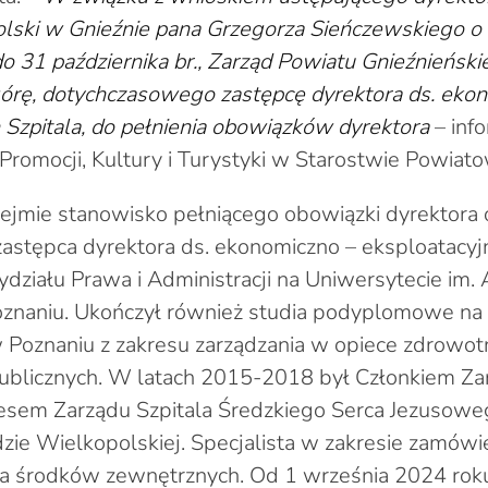
lski w Gnieźnie pana Grzegorza Sieńczewskiego o 
 31 października br., Zarząd Powiatu Gnieźnieńsk
górę, dotychczasowego zastępcę dyrektora ds. eko
 Szpitala, do pełnienia obowiązków dyrektora
– inf
Promocji, Kultury i Turystyki w Starostwie Powiat
bejmie stanowisko pełniącego obowiązki dyrektora o
stępca dyrektora ds. ekonomiczno – eksploatacyjn
ziału Prawa i Administracji na Uniwersytecie im.
oznaniu. Ukończył również studia podyplomowe na
Poznaniu z zakresu zarządzania w opiece zdrowot
ublicznych. W latach 2015-2018 był Członkiem Za
esem Zarządu Szpitala Średzkiego Serca Jezusowego
dzie Wielkopolskiej. Specjalista w zakresie zamówi
ia środków zewnętrznych. Od 1 września 2024 roku