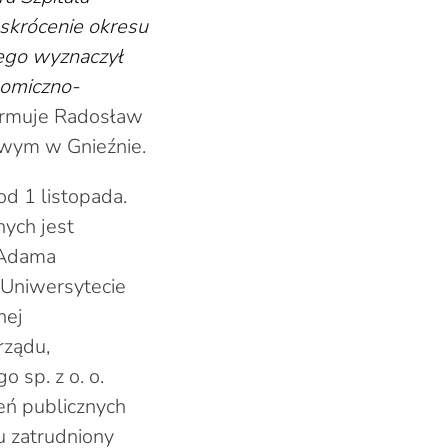
skrócenie okresu
iego wyznaczył
nomiczno-
ormuje Radosław
owym w Gnieźnie.
d 1 listopada.
ych jest
 Adama
 Uniwersytecie
nej
rządu,
 sp. z o. o.
eń publicznych
 zatrudniony