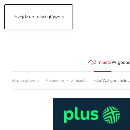
Przejdź do treści głównej
czwartek, 6 sierpnia 2026
Z miasta
W gospo
Strona główna
Archiwum
Z miasta
Filip Waligóra pełni