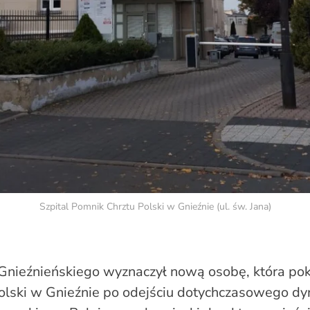
Szpital Pomnik Chrztu Polski w Gnieźnie (ul. św. Jana)
Gnieźnieńskiego wyznaczył nową osobę, która pok
olski w Gnieźnie po odejściu dotychczasowego dyr