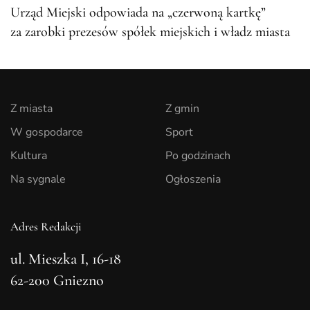
Urząd Miejski odpowiada na „czerwoną kartkę”
za zarobki prezesów spółek miejskich i władz miasta
Z miasta
Z gmin
W gospodarce
Sport
Kultura
Po godzinach
Na sygnale
Ogłoszenia
Adres Redakcji
ul. Mieszka I, 16-18
62-200 Gniezno