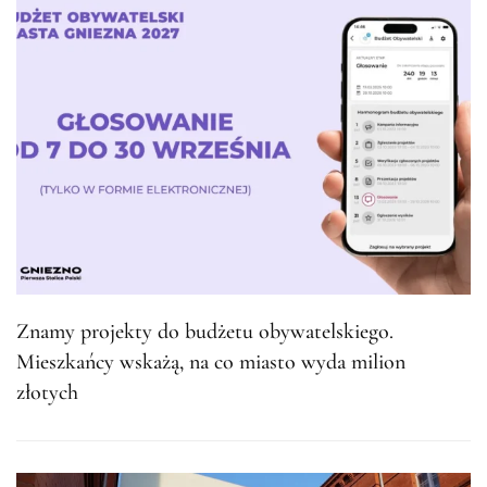
Znamy projekty do budżetu obywatelskiego.
Mieszkańcy wskażą, na co miasto wyda milion
złotych