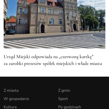
Urząd Miejski odpowiada na „czerwoną kartkę”
za zarobki prezesów spółek miejskich i władz miasta
Z miasta
Z gmin
W gospodarce
Sport
Kultura
Po godzinach