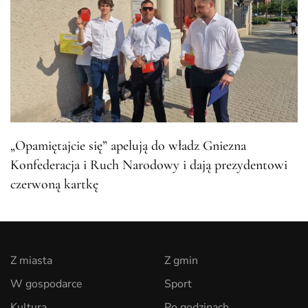
„Opamiętajcie się” apelują do władz Gniezna
Konfederacja i Ruch Narodowy i dają prezydentowi
czerwoną kartkę
Z miasta
Z gmin
W gospodarce
Sport
Kultura
Po godzinach