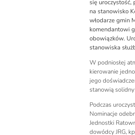
się uroczystość,
na stanowisko K
włodarze gmin M
komendantowi gra
obowiązków. Uro
stanowiska służ
W podniosłej atm
kierowanie jedno
jego doświadczen
stanowią solidn
Podczas uroczys
Nominacje odebra
Jednostki Ratown
dowódcy JRG, kp