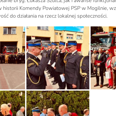
anie bryg. Łukasza Szulca, jak i awanse funkcjona
historii Komendy Powiatowej PSP w Mogilnie, wzm
ość do działania na rzecz lokalnej społeczności.