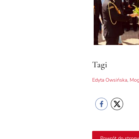
Tagi
Edyta Owsińska
,
Mog
Powrót do strony