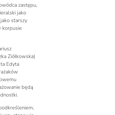
dowódca zastępu,
ieralski jako
jako starszy
w korpusie
riusz
szka Ziółkowska)
sta Edyta
trażaków
 nowemu
gażowanie będą
dnostki.
 podkreśleniem,