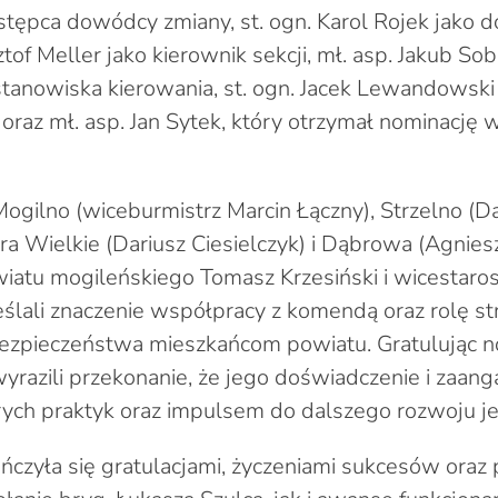
stępca dowódcy zmiany, st. ogn. Karol Rojek jako 
ztof Meller jako kierownik sekcji, mł. asp. Jakub Sob
stanowiska kierowania, st. ogn. Jacek Lewandowski 
 oraz mł. asp. Jan Sytek, który otrzymał nominację 
gilno (wiceburmistrz Marcin Łączny), Strzelno (Da
ora Wielkie (Dariusz Ciesielczyk) i Dąbrowa (Agnie
wiatu mogileńskiego Tomasz Krzesiński i wicestaro
lali znaczenie współpracy z komendą oraz rolę s
ezpieczeństwa mieszkańcom powiatu. Gratulując
razili przekonanie, że jego doświadczenie i zaan
ych praktyk oraz impulsem do dalszego rozwoju je
ńczyła się gratulacjami, życzeniami sukcesów oraz