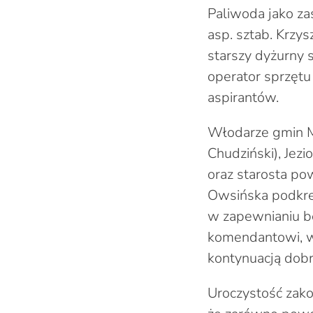
Paliwoda jako za
asp. sztab. Krzys
starszy dyżurny 
operator sprzętu
aspirantów.
Włodarze gmin Mo
Chudziński), Jezi
oraz starosta po
Owsińska podkreś
w zapewnianiu b
komendantowi, wy
kontynuacją dobr
Uroczystość zako