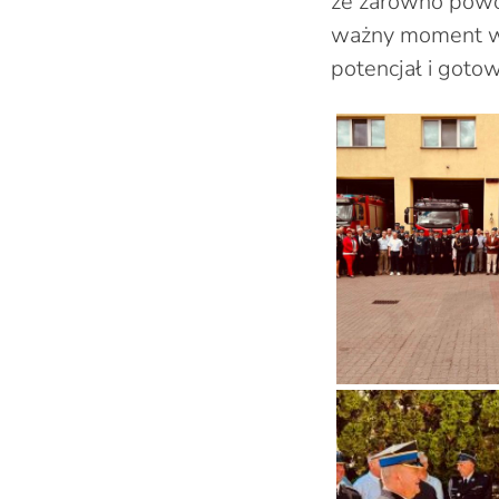
że zarówno powoł
ważny moment w 
potencjał i gotow