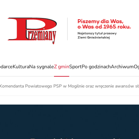
darce
Kultura
Na sygnale
Z gmin
Sport
Po godzinach
Archiwum
Og
 Komendanta Powiatowego PSP w Mogilnie oraz wręczenie awansów s