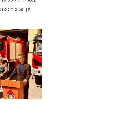
riuszy stanowią
acniając jej