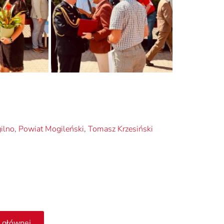
ilno
,
Powiat Mogileński
,
Tomasz Krzesiński
 głównej