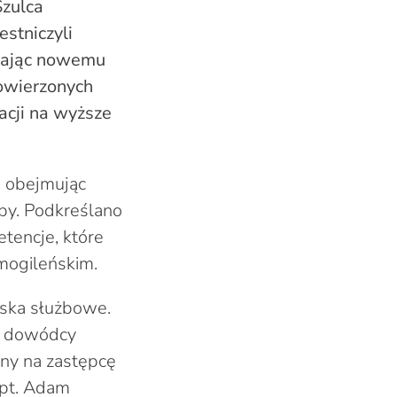
Szulca
stniczyli
adając nowemu
powierzonych
acji na wyższe
, obejmując
żby. Podkreślano
tencje, które
mogileńskim.
ska służbowe.
ko dowódcy
any na zastępcę
kpt. Adam