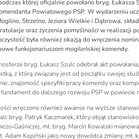
 podczas której oficjalnie powołano bryg. Łukasza 
omendanta Powiatowego PSP. W wydarzeniu ucze
ogilno, Strzelno, Jeziora Wielkie i Dąbrowa, skł
tulacje oraz życzenia pomyślności w realizacji 
czystość była również okazją do wręczenia nomin
bowe funkcjonariuszom mogileńskiej komendy.
osferze bryg. Łukasz Szulc odebrał akt powołania
stką, z którą związany jest od początku swojej słu
ie, znajomość specyfiki pracy komendy oraz kompe
y fundament do dalszego rozwoju PSP w powiecie 
tości wręczono również awanse na wyższe stanowi
li: bryg. Patryk Kaczmarek, który objął stanowis
iczo‑Gaśniczej, mł. bryg. Marcin Kowalski mianow
t. Adam Kopiński jako nowy dowódca zmiany, mł. 