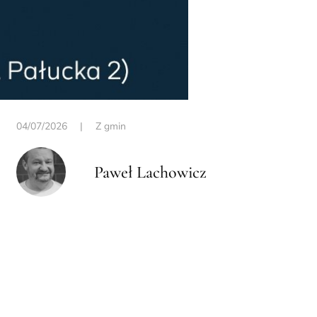
04/07/2026
|
Z gmin
Paweł Lachowicz