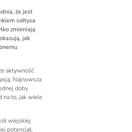
nia, że jest
unkiem sołtysa
ylko zmieniają
okazują, jak
ożonemu
 że aktywność
pasją. Najnowsza
jednej doby
 na to, jak wiele
ół wiejskiej
ej potencjał,