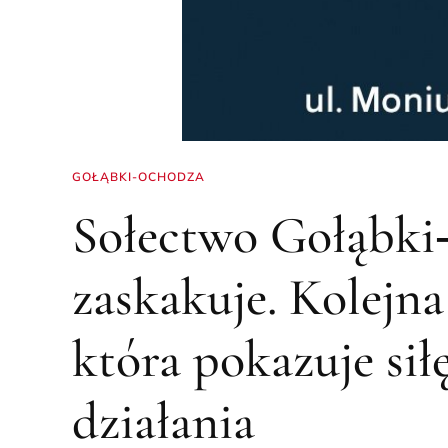
GOŁĄBKI-OCHODZA
Sołectwo Gołąbk
zaskakuje. Kolejna
która pokazuje sił
działania