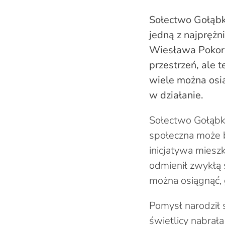
Sołectwo Gołąbk
jedną z najprężn
Wiesława Pokorsk
przestrzeń, ale 
wiele można osią
w działanie.
Sołectwo Gołąbk
społeczna może b
inicjatywa miesz
odmienił zwykłą 
można osiągnąć, 
Pomysł narodził 
świetlicy nabrała