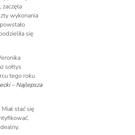
, zaczęła
szty wykonania
 powstało
odzieliła się
eronika
z sołtys
rcu tego roku
ecki – Najlepsza
Miał stać się
ntyfikować.
idealny.