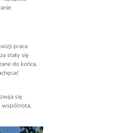
anie
wizji praca
a stały się
zane do końca.
zachęcać
zwija się
e wspólnota,