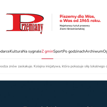
darce
Kultura
Na sygnale
Z gmin
Sport
Po godzinach
Archiwum
Og
dza znów zaskakuje. Kolejna inicjatywa, która pokazuje siłę lokalnego d