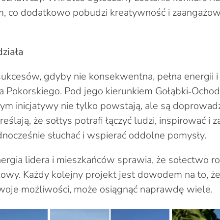
em, co dodatkowo pobudzi kreatywność i zaangażow
działa
sukcesów, gdyby nie konsekwentna, pełna energii i 
 Pokorskiego. Pod jego kierunkiem Gołąbki‑Ochodz
ym inicjatywy nie tylko powstają, ale są doprowad
ślają, że sołtys potrafi łączyć ludzi, inspirować i 
jednocześnie słuchać i wspierać oddolne pomysły.
ergia lidera i mieszkańców sprawia, że sołectwo ro
wy. Każdy kolejny projekt jest dowodem na to, ż
woje możliwości, może osiągnąć naprawdę wiele.