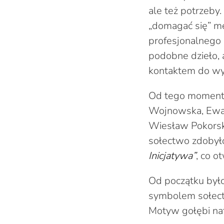
ale też potrzeby.
„domagać się” me
profesjonalnego 
podobne dzieło, 
kontaktem do w
Od tego momentu
Wojnowska, Ewa O
Wiesław Pokorski
sołectwo zdobył
Inicjatywa”
, co o
Od początku było
symbolem sołect
Motyw gołębi nat