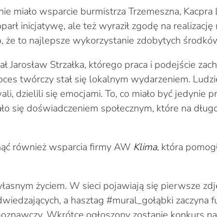
e miało wsparcie burmistrza Trzemeszna, Kacpra L
oparł inicjatywę, ale też wyraził zgodę na realizację
 że to najlepsze wykorzystanie zdobytych środkó
 Jarosław Strzałka, którego praca i podejście zac
ces twórczy stał się lokalnym wydarzeniem. Ludzie
li, dzielili się emocjami. To, co miało być jedynie 
ało się doświadczeniem społecznym, które na dług
ąć również wsparcia firmy AW
Klima
, która pomogł
własnym życiem. W sieci pojawiają się pierwsze zdj
wiedzających, a hasztag #mural_gołąbki zaczyna 
poznawczy. Wkrótce ogłoszony zostanie konkurs na