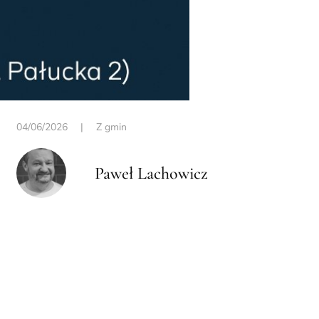
04/06/2026
|
Z gmin
Paweł Lachowicz