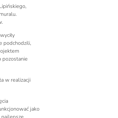
ipińskiego,
 muralu.
w.
hwyciły
 podchodzili,
projektem
o pozostanie
a w realizacji
ęcia
funkcjonować jako
 najlepsze