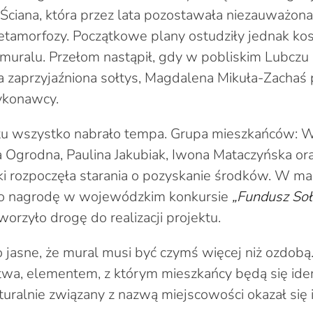
 Ściana, która przez lata pozostawała niezauważona
tamorfozy. Początkowe plany ostudziły jednak ko
muralu. Przełom nastąpił, gdy w pobliskim Lubczu
a zaprzyjaźniona sołtys, Magdalena Mikuła-Zachaś p
ykonawcy.
 wszystko nabrało tempa. Grupa mieszkańców: W
grodna, Paulina Jakubiak, Iwona Mataczyńska ora
 rozpoczęła starania o pozyskanie środków. W ma
o nagrodę w wojewódzkim konkursie
„Fundusz Soł
tworzyło drogę do realizacji projektu.
 jasne, że mural musi być czymś więcej niż ozdobą. 
wa, elementem, z którym mieszkańcy będą się ide
uralnie związany z nazwą miejscowości okazał się 