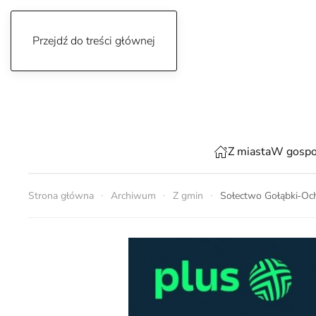
Przejdź do treści głównej
piątek, 7 sierpnia 2026
Z miasta
W gospo
Strona główna
Archiwum
Z gmin
Sołectwo Gołąbki‑Ocho