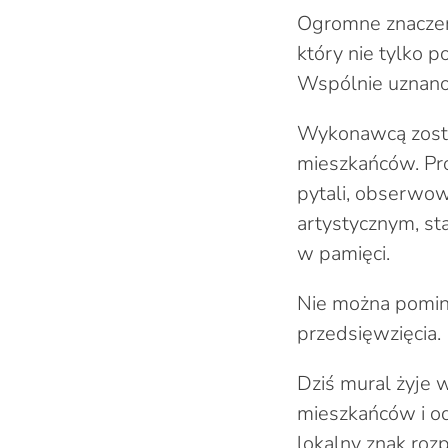
Ogromne znaczeni
który nie tylko p
Wspólnie uznano,
Wykonawcą został
mieszkańców. Pro
pytali, obserwowa
artystycznym, st
w pamięci.
Nie można pomin
przedsięwzięcia.
Dziś mural żyje 
mieszkańców i od
lokalny znak roz