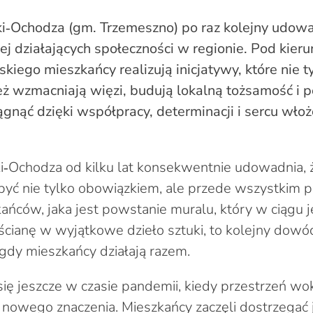
i‑Ochodza (gm. Trzemeszno) po raz kolejny udowad
iej działających społeczności w regionie. Pod kier
iego mieszkańcy realizują inicjatywy, które nie t
też wzmacniają więzi, budują lokalną tożsamość i p
gnąć dzięki współpracy, determinacji i sercu wł
i‑Ochodza od kilku lat konsekwentnie udowadnia,
yć nie tylko obowiązkiem, ale przede wszystkim 
kańców, jaka jest powstanie muralu, który w ciągu 
ścianę w wyjątkowe dzieło sztuki, to kolejny dowód
gdy mieszkańcy działają razem.
się jeszcze w czasie pandemii, kiedy przestrzeń wok
 nowego znaczenia. Mieszkańcy zaczęli dostrzegać j