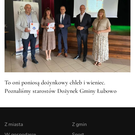
To oni poniosą dożynkowy chleb i wieniec.
Poznaliśmy starostów Dożynek Gminy Łubowo
Z miasta
Z gmin
W gospodarce
Sport