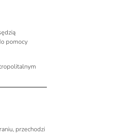
sędzią
 do pomocy
tropolitalnym
raniu, przechodzi