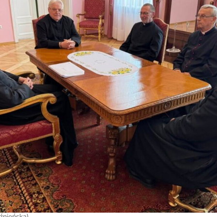
eźnieńska)