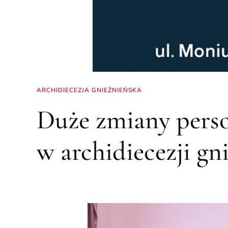
ARCHIDIECEZJA GNIEŹNIEŃSKA
Duże zmiany pers
w archidiecezji gn