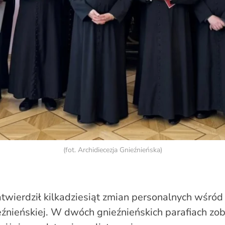
(fot. Archidiecezja Gnieźnieńska)
atwierdził kilkadziesiąt zmian personalnych wśr
ieźnieńskiej. W dwóch gnieźnieńskich parafiach 