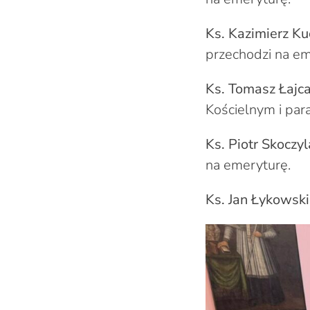
Ks. Kazimierz K
przechodzi na em
Ks. Tomasz Łajc
Kościelnym i par
Ks. Piotr Skoczy
na emeryturę.
Ks. Jan Łykowski