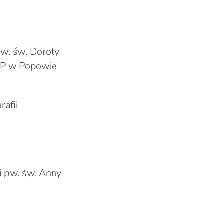
pw. św. Doroty
MP w Popowie
afii
i pw. św. Anny