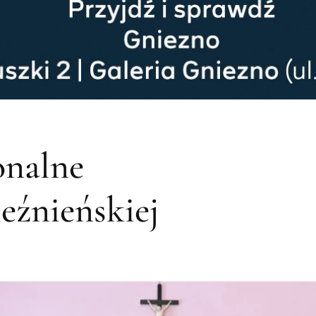
onalne
ieźnieńskiej