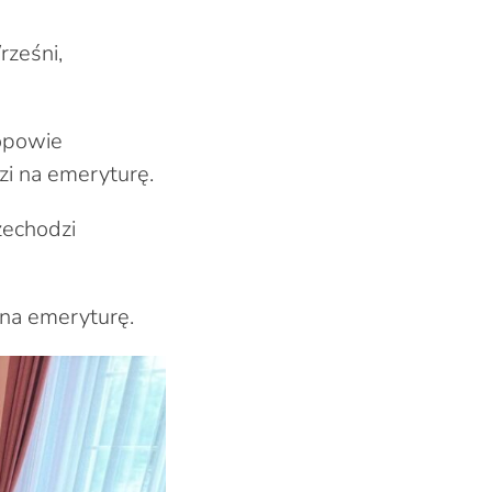
rześni,
Popowie
zi na emeryturę.
zechodzi
 na emeryturę.