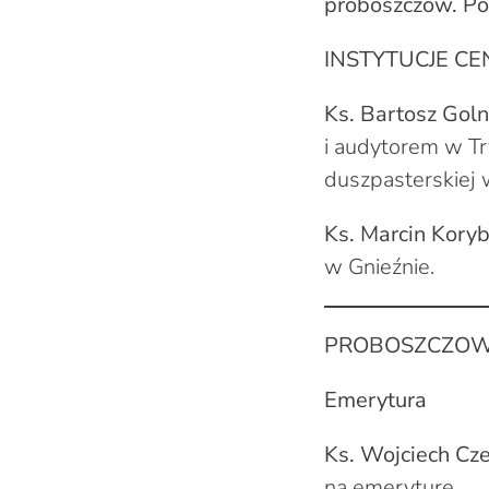
proboszczów. Pon
INSTYTUCJE C
Ks. Bartosz Goln
i audytorem w T
duszpasterskiej 
Ks. Marcin Koryb
w Gnieźnie.
PROBOSZCZOWI
Emerytura
Ks. Wojciech Cz
na emeryturę.