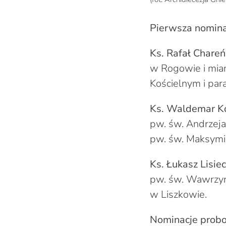
Pierwsza nomina
Ks. Rafał Chareń
w Rogowie i mia
Kościelnym i par
Ks. Waldemar Ko
pw. św. Andrzeja
pw. św. Maksymil
Ks. Łukasz Lisiec
pw. św. Wawrzyńc
w Liszkowie.
Nominacje prob