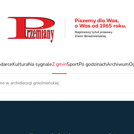
darce
Kultura
Na sygnale
Z gmin
Sport
Po godzinach
Archiwum
Og
e w archidiecezji gnieźnieńskiej