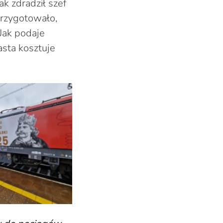
ak zdradził szef
 przygotowało,
 Jak podaje
asta kosztuje