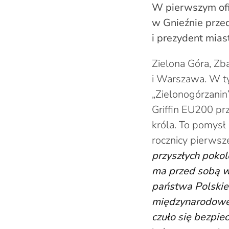
W pierwszym ofic
w Gnieźnie prze
i prezydent mias
Zielona Góra, Zb
i Warszawa. W ty
„Zielonogórzanin
Griffin EU200 p
króla. To pomysł
rocznicy pierwsze
przyszłych pokol
ma przed sobą w
państwa Polskieg
międzynarodowej
czuło się bezpiec