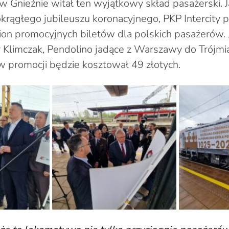
w Gnieźnie witał ten wyjątkowy skład pasażerski. J
 okrągłego jubileuszu koronacyjnego, PKP Intercity
ilion promocyjnych biletów dla polskich pasażerów.
r Klimczak, Pendolino jadące z Warszawy do Trójmi
 w promocji będzie kosztował 49 złotych.