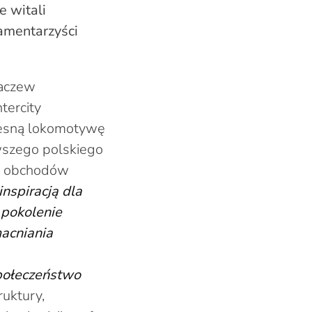
e witali
amentarzyści
haczew
tercity
czesną lokomotywę
wszego polskiego
do obchodów
inspiracją dla
 pokolenie
acniania
społeczeństwo
ruktury,