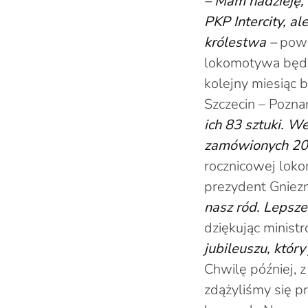
– Mam nadzieję,
PKP Intercity, a
królestwa –
powie
lokomotywa będzi
kolejny miesiąc b
Szczecin – Pozn
ich 83 sztuki. W
zamówionych 206
rocznicowej loko
prezydent Gniezn
nasz ród. Lepsze
dziękując ministr
jubileuszu, który
Chwilę później, 
zdążyliśmy się p