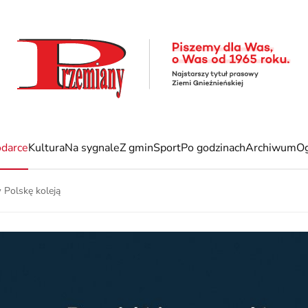
darce
Kultura
Na sygnale
Z gmin
Sport
Po godzinach
Archiwum
Og
Polskę koleją