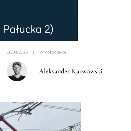
18/04/2025
|
W gospodarce
Aleksander Karwowski