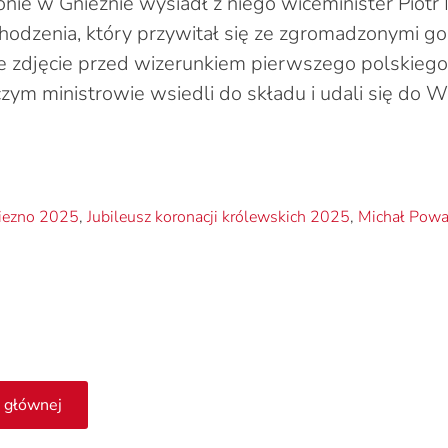
nie w Gnieźnie wysiadł z niego wiceminister Piotr
chodzenia, który przywitał się ze zgromadzonymi go
 zdjęcie przed wizerunkiem pierwszego polskiego
ym ministrowie wsiedli do składu i udali się do 
iezno 2025
,
Jubileusz koronacji królewskich 2025
,
Michał Powa
 głównej