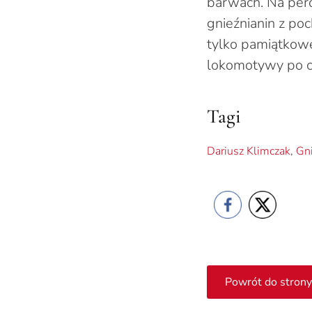
barwach. Na pero
gnieźnianin z po
tylko pamiątkowe
lokomotywy po cz
Tagi
Dariusz Klimczak
,
Gn
Powrót do strony