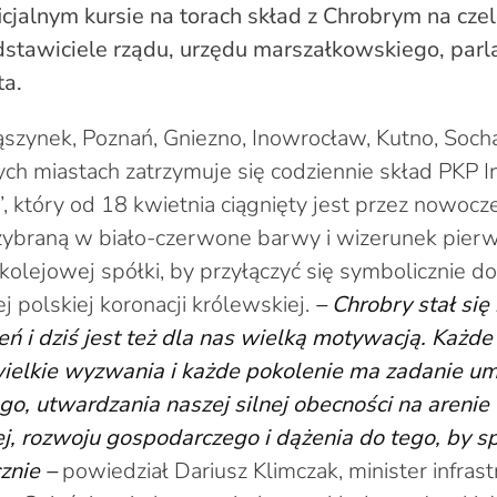
jalnym kursie na torach skład z Chrobrym na czel
dstawiciele rządu, urzędu marszałkowskiego, parl
ta.
ąszynek, Poznań, Gniezno, Inowrocław, Kutno, Soc
ch miastach zatrzymuje się codziennie skład PKP In
”, który od 18 kwietnia ciągnięty jest przez nowo
rzybraną w biało-czerwone barwy i wizerunek pier
 kolejowej spółki, by przyłączyć się symbolicznie 
j polskiej koronacji królewskiej.
– Chrobry stał się 
eń i dziś jest też dla nas wielką motywacją. Każde
ielkie wyzwania i każde pokolenie ma zadanie um
o, utwardzania naszej silnej obecności na arenie
, rozwoju gospodarczego i dążenia do tego, by 
znie –
powiedział Dariusz Klimczak, minister infrast