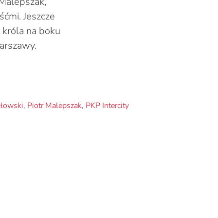
 Malepszak,
śćmi. Jeszcze
 króla na boku
Warszawy.
łowski
,
Piotr Malepszak
,
PKP Intercity