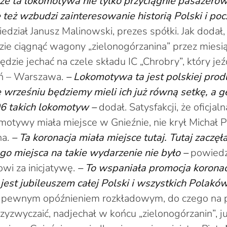
 że ta lokomotywa nie tylko przyciągnie pasażeró
le też wzbudzi zainteresowanie historią Polski i po
dział Janusz Malinowski, prezes spółki. Jak dodał
e ciągnąć wagony „zielonogórzanina” przez miesią
ędzie jechać na czele składu IC „Chrobry”, który jeźd
ań – Warszawa.
– Lokomotywa ta jest polskiej prod
e wrześniu będziemy mieli ich już równą setkę, a
 takich lokomotyw –
dodał. Satysfakcji, że oficjal
motywy miała miejsce w Gnieźnie, nie krył Michał 
a.
– Ta koronacja miała miejsce tutaj. Tutaj zaczęł
go miejsca na takie wydarzenie nie było –
powiedz
owi za inicjatywę.
– To wspaniała promocja koronac
 jest jubileuszem całej Polski i wszystkich Polakó
z pewnym opóźnieniem rozkładowym, do czego na po
rzyzwyczaić, nadjechał w końcu „zielonogórzanin”, 