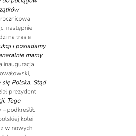
w do pociągów
czątków
, rocznicowa
c, następnie
zi na trasie
ukcji i posiadamy
 generalnie mamy
na inauguracja
Powałowski,
a się Polska. Stąd
iał prezydent
ji. Tego
w –
podkreślił.
lskiej kolei
już w nowych