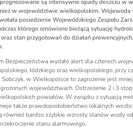
 prognozowane są intensywne opady deszczu w wi
wnież w województwie wielkopolskim. Wojewoda 
wołała posiedzenie Wojewódzkiego Zespołu Zarz
dczas którego omówiono bieżącą sytuację hydrol
oraz stan przygotowań do działań prewencyjnych,
h.
 Bezpieczeństwa wydało alert dla czterech woj
opolskiego, łódzkiego oraz wielkopolskiego, przy c
obczyk, w Wielkopolsce to zagrożenie jest mniej
grożonych województwach. Ostrzeżenie 2 i 3 stopn
ielkopolskich powiatów. W związku z sytuacją me
tnieje także prawdopodobieństwo lokalnych wezbra
również bardzo szybkie wzrosty stanów wody od st
przekroczenie stanu alarmowego.