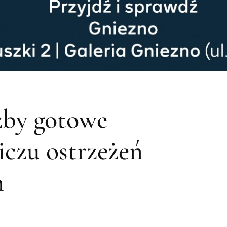
żby gotowe
iczu ostrzeżeń
h