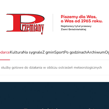
darce
Kultura
Na sygnale
Z gmin
Sport
Po godzinach
Archiwum
Og
 służby gotowe do działania w obliczu ostrzeżeń meteorologicznych