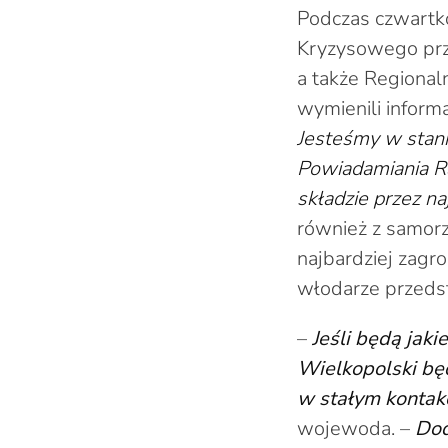
Podczas czwartk
Kryzysowego prze
a także Regiona
wymienili inform
Jesteśmy w stan
Powiadamiania R
składzie przez na
również z samor
najbardziej zagr
włodarze przedst
–
Jeśli będą jak
Wielkopolski bę
w stałym kontakc
wojewoda. –
Dod