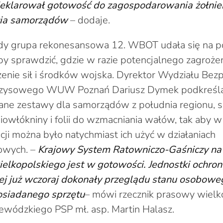
adeklarował gotowość do zagospodarowania żołnier
cia samorządów
– dodaje.
y grupa rekonesansowa 12. WBOT udała się na p
 sprawdzić, gdzie w razie potencjalnego zagrożen
enie sił i środków wojska. Dyrektor Wydziału Bez
ryzysowego WUW Poznań Dariusz Dymek podkreśla,
ne zestawy dla samorządów z południa regionu, sk
iowłókniny i folii do wzmacniania wałów, tak aby w
cji można było natychmiast ich użyć w działaniach
owych. –
Krajowy System Ratowniczo-Gaśniczy na 
lkopolskiego jest w gotowości. Jednostki ochron
j już wczoraj dokonały przeglądu stanu osoboweg
posiadanego sprzętu
– mówi rzecznik prasowy wielk
wódzkiego PSP mł. asp. Martin Halasz.