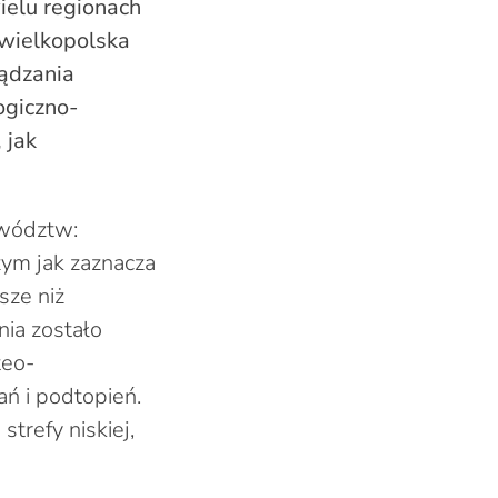
elu regionach
wielkopolska
ądzania
ogiczno-
 jak
ewództw:
zym jak zaznacza
sze niż
ia zostało
teo-
ń i podtopień.
refy niskiej,