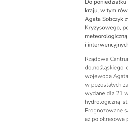
Do poniedziałku
kraju, w tym ró
Agata Sobczyk z
Kryzysowego, po
meteorologiczną 
i interwencyjnyc
Rządowe Centrum
dolnośląskiego, 
wojewoda Agata S
w pozostałych za
wydane dla 21 w
hydrologiczną is
Prognozowane są 
aż po okresowe 