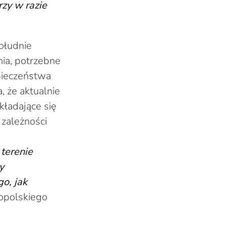
zy w razie
ołudnie
ia, potrzebne
pieczeństwa
 że aktualnie
ładające się
 zależności
terenie
y
o, jak
opolskiego