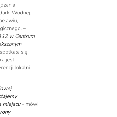
dzania
odarki Wodnej,
ocławiu,
gicznego. –
 112 w Centrum
iększonym
potkała się
a jest
encji lokalni
iowej
stajemy
a miejscu
– mówi
rony