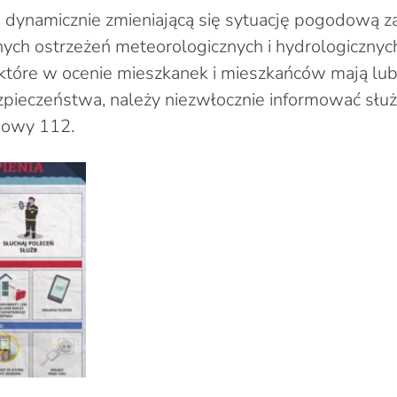
 dynamicznie zmieniającą się sytuację pogodową 
nych ostrzeżeń meteorologicznych i hydrologicznyc
które w ocenie mieszkanek i mieszkańców mają lu
zpieczeństwa, należy niezwłocznie informować słu
mowy 112.