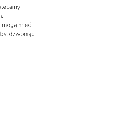
zalecamy
h.
b mogą mieć
żby, dzwoniąc