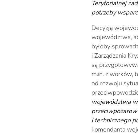
Terytorialnej z
potrzeby wspar
Decyzją wojewod
województwa, aby
byłoby sprowadz
i Zarządzania K
są przygotowywa
m.in. z worków, b
od rozwoju sytua
przeciwpowodzi
województwa wie
przeciwpożarowe
i technicznego 
komendanta woje