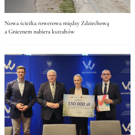
Nowa ścieżka rowerowa między Zdziechową
a Gnieznem nabiera kształtów