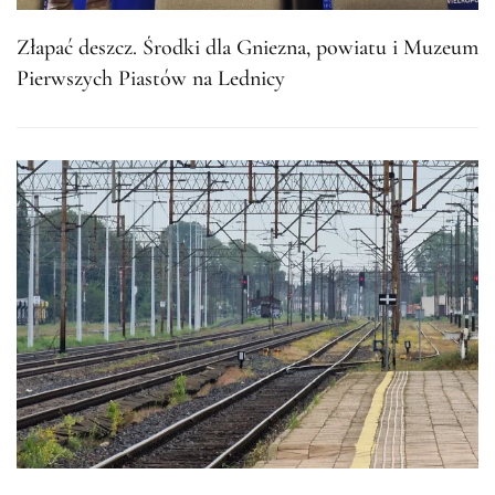
Złapać deszcz. Środki dla Gniezna, powiatu i Muzeum
Pierwszych Piastów na Lednicy