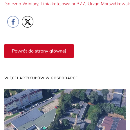
Gniezno Winiary
,
Linia kolejowa nr 377
,
Urząd Marszałkowsk
Powrót do strony głównej
WIĘCEJ ARTYKUŁÓW W GOSPODARCE