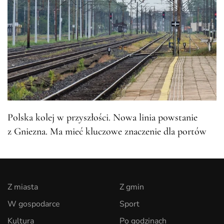
Polska kolej w przyszłości. Nowa linia powstanie
z Gniezna. Ma mieć kluczowe znaczenie dla portów
Z miasta
Z gmin
W gospodarce
Sport
Kultura
Po godzinach