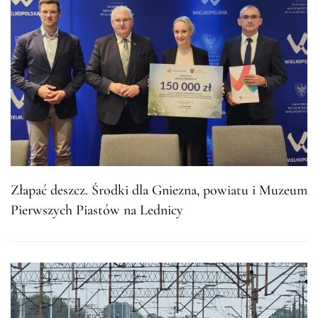
Złapać deszcz. Środki dla Gniezna, powiatu i Muzeum
Pierwszych Piastów na Lednicy