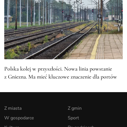
Polska kolej w przyszłości. Nowa linia powstanie
z Gniezna. Ma mieć kluczowe znaczenie dla portów
Z miasta
Z gmin
W gospodarce
Sport