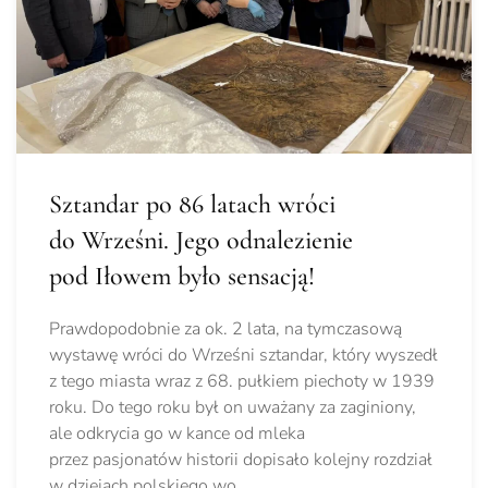
Sztandar po 86 latach wróci
do Wrześni. Jego odnalezienie
pod Iłowem było sensacją!
Prawdopodobnie za ok. 2 lata, na tymczasową
wystawę wróci do Wrześni sztandar, który wyszedł
z tego miasta wraz z 68. pułkiem piechoty w 1939
roku. Do tego roku był on uważany za zaginiony,
ale odkrycia go w kance od mleka
przez pasjonatów historii dopisało kolejny rozdział
w dziejach polskiego wo…