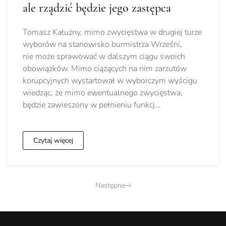
ale rządzić będzie jego zastępca
Tomasz Kałużny, mimo zwycięstwa w drugiej turze
wyborów na stanowisko burmistrza Wrześni,
nie może sprawować w dalszym ciągu swoich
obowiązków. Mimo ciążących na nim zarzutów
korupcyjnych wystartował w wyborczym wyścigu
wiedząc, że mimo ewentualnego zwycięstwa,
będzie zawieszony w pełnieniu funkcj…
Czytaj więcej
Następne