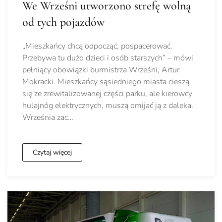
We Wrześni utworzono strefę wolną
od tych pojazdów
„Mieszkańcy chcą odpocząć, pospacerować.
Przebywa tu dużo dzieci i osób starszych” – mówi
pełniący obowiązki burmistrza Wrześni, Artur
Mokracki. Mieszkańcy sąsiedniego miasta cieszą
się ze zrewitalizowanej części parku, ale kierowcy
hulajnóg elektrycznych, muszą omijać ją z daleka.
Września zac…
Czytaj więcej