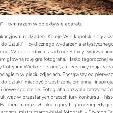
i” – tym razem w obiektywie aparatu
acyjnym rozkładem Koleje Wielkopolskie ogłaszają
 do Sztuki” – cyklicznego wydarzenia artystycznego
rmę. W poprzednich latach uczestnicy tworzyli anim
em główną rolę gra fotografia. Hasło tegorocznej ed
 Kolejami Wielkopolskimi”, a uczestnicy mają za z
ociągiem w pięciu zdjęciach. Począwszy od pierwsze
do Sztuki” miał być przestrzenią zmienną i inspiruj
 nowe spojrzenie. Fotografia pozwala zatrzymać ch
ukiwać w przesłanych pracach jury konkursu – histo
Partnerem oraz członkiem jury tegorocznej edycji 
rtysta, mistrz czarno-białej fotografii – Szymon Br