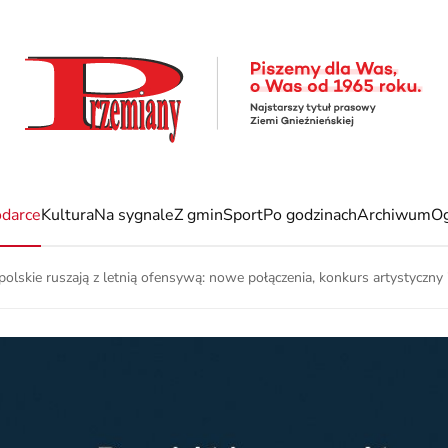
darce
Kultura
Na sygnale
Z gmin
Sport
Po godzinach
Archiwum
Og
polskie ruszają z letnią ofensywą: nowe połączenia, konkurs artystyczny 