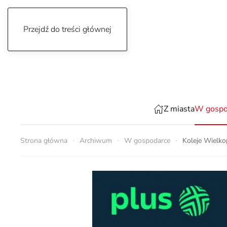
Przejdź do treści głównej
czwartek, 6 sierpnia 2026
Z miasta
W gospo
Strona główna
Archiwum
W gospodarce
Koleje Wielko