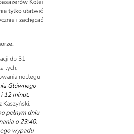
 pasażerów Kolei
ie tylko ułatwić
cznie i zachęcać
orze.
acji do 31
a tych,
zowania noclegu
ania Głównego
i 12 minut,
z Kaszyński,
po pełnym dniu
nania o 23:40.
nnego wypadu