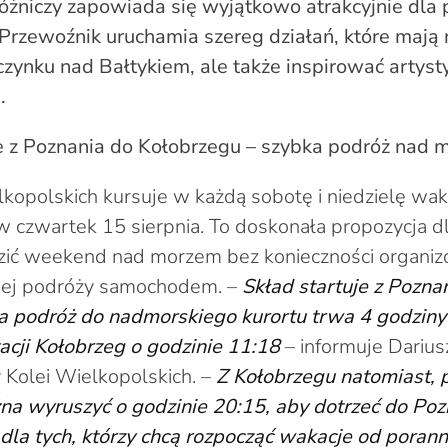
óżniczy zapowiada się wyjątkowo atrakcyjnie dla
Przewoźnik uruchamia szereg działań, które mają n
ynku nad Bałtykiem, ale także inspirować artysty
.
 z Poznania do Kołobrzegu – szybka podróż nad m
lkopolskich kursuje w każdą sobotę i niedzielę wak
 w czwartek 15 sierpnia. To doskonała propozycja dl
dzić weekend nad morzem bez konieczności organi
nej podróży samochodem. –
Skład startuje z Pozn
 a podróż do nadmorskiego kurortu trwa 4 godziny 
tacji Kołobrzeg o godzinie 11:18
– informuje Darius
 Kolei Wielkopolskich. –
Z Kołobrzegu natomiast, 
a wyruszyć o godzinie 20:15, aby dotrzeć do Poz
 dla tych, którzy chcą rozpocząć wakacje od pora