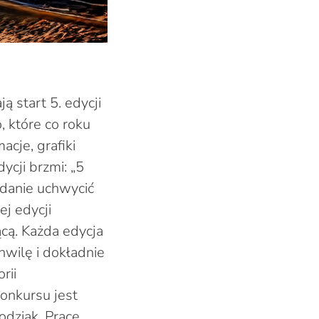
 start 5. edycji
, które co roku
acje, grafiki
ycji brzmi: „5
adanie uchwycić
j edycji
ącą. Każda edycja
wilę i dokładnie
rii
konkursu jest
odziak. Prace