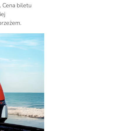
 Cena biletu
iej
brzeżem.