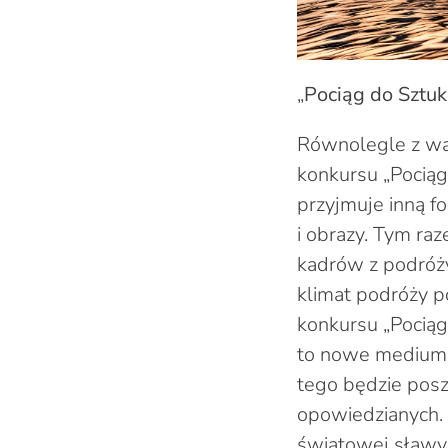
„
Pociąg do Sztuk
Równolegle z wak
konkursu „Pociąg
przyjmuje inną fo
i obrazy. Tym raz
kadrów z podróży
klimat podróży p
konkursu „Pociąg 
to nowe medium i
tego będzie posz
opowiedzianych. 
światowej sławy a