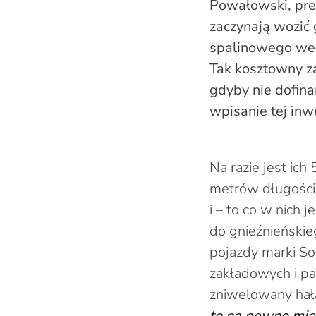
Powałowski, prez
zaczynają wozić 
spalinowego we 
Tak kosztowny z
gdyby nie dofina
wpisanie tej in
Na razie jest ich
metrów długości,
i – to co w nich 
do gnieźnieński
pojazdy marki Sol
zakładowych i pa
zniwelowany hała
to na pewno mie