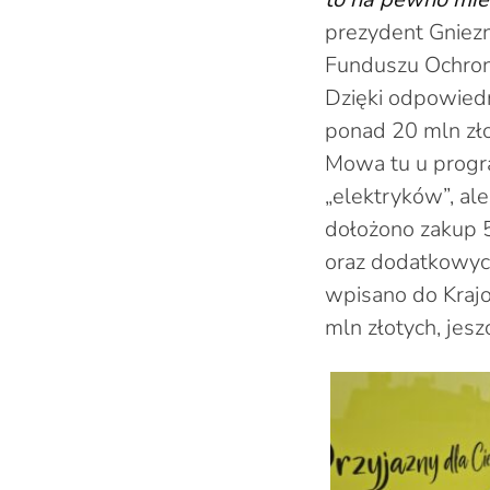
prezydent Gniez
Funduszu Ochron
Dzięki odpowiedn
ponad 20 mln zło
Mowa tu u progra
„elektryków”, al
dołożono zakup 
oraz dodatkowych
wpisano do Kraj
mln złotych, jesz