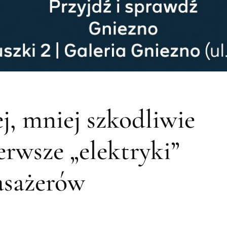
ej, mniej szkodliwie
erwsze „elektryki”
asażerów