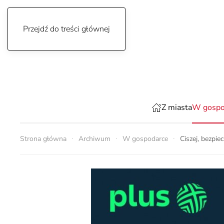
Przejdź do treści głównej
piątek, 7 sierpnia 2026
Z miasta
W gospo
Strona główna
Archiwum
W gospodarce
Ciszej, bezpie