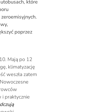
autobusach, które
boru
 zeroemisyjnych.
iwy,
ększyć poprzez
 10. Mają po 12
ę, klimatyzację
jność weszła zatem
. Nowoczesne
ierowców
i praktycznie
dczują
łowski,