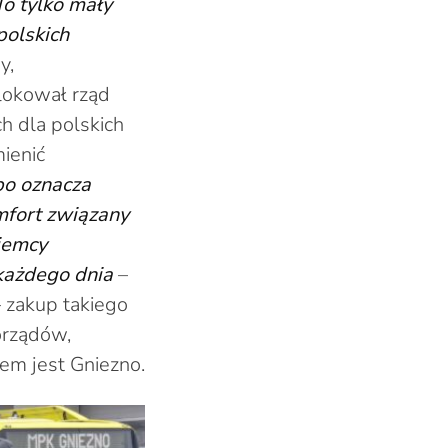
To tylko mały
polskich
y,
lokował rząd
h dla polskich
ienić
bo oznacza
omfort związany
Niemcy
 każdego dnia
–
 zakup takiego
orządów,
em jest Gniezno.