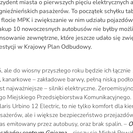
ydent miasta o pierwszych pięciu elektrycznych 
gnieźnieńskich pasażerów. To początek schyłku ta
flocie MPK i zwiększanie w nim udziału pojazdów
akup 10 nowoczesnych autobusów nie byłby możl
nsowanie zewnętrzne, które jeszcze udało się zwi
westycji w Krajowy Plan Odbudowy.
 5, ale do wiosny przyszłego roku będzie ich łącznie
 kanarkowe – zakładowe barwy, pełną niską podłog
jest najważniejsze – silniki elektryczne. Zeroemisy
ego Miejskiego Przedsiębiorstwa Komunikacyjnego
aris Urbino 12 Electric, to nie tylko komfort dla k
sażerów, ale i większe bezpieczeństwo przejazdów 
s emitowany przez autobusy, oraz brak spalin. –
O
szkańcy centrum Gniezna
– cieszy się Michał Powa