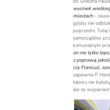
do Gniezna Pauli
wycinek wielkie
miastach
– zauważ
gdyby nie odblo
poprzedni. Tutaj
samorządów, prze
komunalnym prz
on nie tylko lep
z poprawą jakośc
czy Francuzi, za
zapewnia P. Henn
taboru nie byłyb
ale ze wsparciem