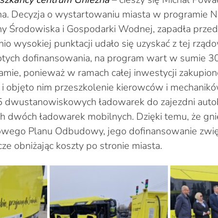
na. Decyzja o wystartowaniu miasta w programie
y Środowiska i Gospodarki Wodnej, zapadła przed
io wysokiej punktacji udało się uzyskać z tej rządo
tych dofinansowania, na program wart w sumie 30
mie, ponieważ w ramach całej inwestycji zakupiono
e i objęto nim przeszkolenie kierowców i mechanikó
5 dwustanowiskowych ładowarek do zajezdni aut
 dwóch ładowarek mobilnych. Dzięki temu, że gni
owego Planu Odbudowy, jego dofinansowanie zwięk
cze obniżając koszty po stronie miasta.