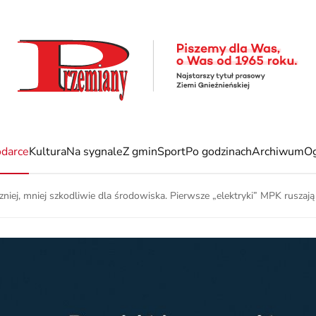
darce
Kultura
Na sygnale
Z gmin
Sport
Po godzinach
Archiwum
Og
czniej, mniej szkodliwie dla środowiska. Pierwsze „elektryki” MPK rusza