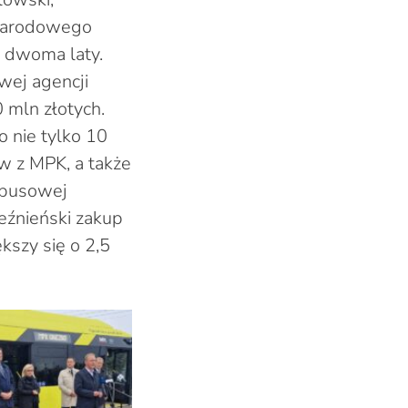
 Narodowego
 dwoma laty.
wej agencji
 mln złotych.
 nie tylko 10
w z MPK, a także
obusowej
eźnieński zakup
szy się o 2,5