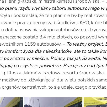
na Hennig-Kloska, ministra klimatu i środowiska. –
go planu rządu wymiany taboru autobusowego w 
yła i podkreśliła, że ten plan nie byłby realizowan
kowanie przez obecny rząd środków z KPO, które b
 na dofinansowania zakupu autobusów elektrycznyc
znaczone zostało 3,4 mld złotych, co pozwoli wym
ewoźnikom 1159 autobusów. –
To ważny projekt, 
szy komfort życia dla mieszkańców, ale to także k
i powietrza w mieście. Polacy, tak jak Szwedzi, 
sługują na czystsze powietrze. Pracujemy nad tym
ig-Kloska. Jak mówi szefowa resortu środowiska –
y możliwy do „dźwignięcia” dla wielu polskich sam
 organów centralnych, to się udaje, czego przykład