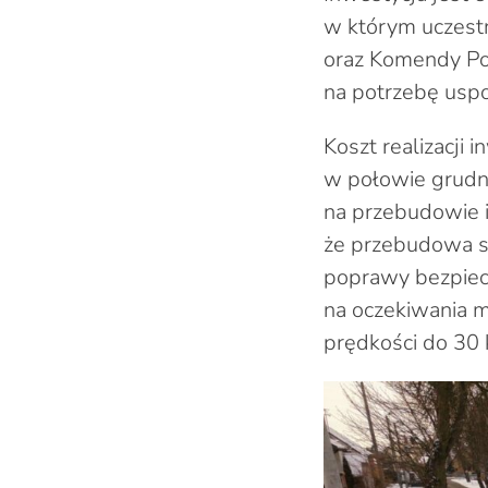
w którym uczestn
oraz Komendy Po
na potrzebę uspo
Koszt realizacji
w połowie grudni
na przebudowie i
że przebudowa s
poprawy bezpiec
na oczekiwania m
prędkości do 30 