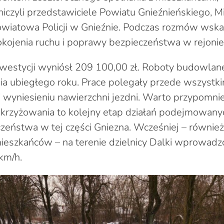
iczyli przedstawiciele Powiatu Gnieźnieńskiego, M
wiatowa Policji w Gnieźnie. Podczas rozmów wsk
kojenia ruchu i poprawy bezpieczeństwa w rejonie
 inwestycji wyniósł 209 100,00 zł. Roboty budowlan
a ubiegłego roku. Prace polegały przede wszystk
 wyniesieniu nawierzchni jezdni. Warto przypomnie
krzyżowania to kolejny etap działań podejmowanyc
zeństwa w tej części Gniezna. Wcześniej – równie
ieszkańców – na terenie dzielnicy Dalki wprowadz
km/h.