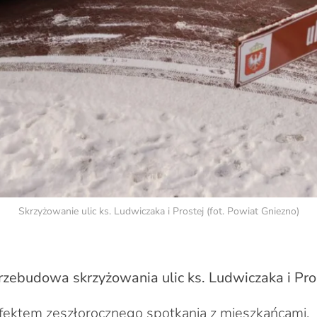
Skrzyżowanie ulic ks. Ludwiczaka i Prostej (fot. Powiat Gniezno)
rzebudowa skrzyżowania ulic ks. Ludwiczaka i Pro
efektem zeszłorocznego spotkania z mieszkańcami,