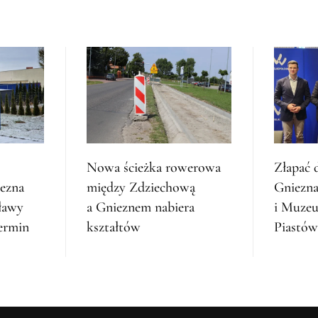
Nowa ścieżka rowerowa
Złapać 
iezna
między Zdziechową
Gniezna
ławy
a Gnieznem nabiera
i Muze
ermin
kształtów
Piastów