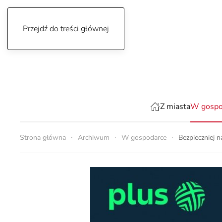
Przejdź do treści głównej
piątek, 7 sierpnia 2026
Z miasta
W gospo
Strona główna
Archiwum
W gospodarce
Bezpieczniej n