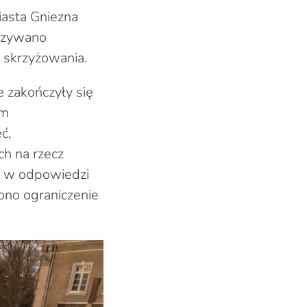
iasta Gniezna
azywano
 skrzyżowania.
e zakończyły się
im
ć,
h na rzecz
ż w odpowiedzi
ono ograniczenie