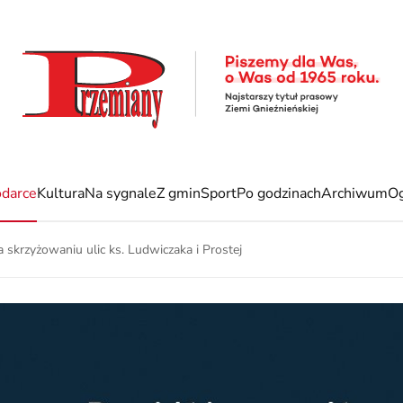
darce
Kultura
Na sygnale
Z gmin
Sport
Po godzinach
Archiwum
Og
a skrzyżowaniu ulic ks. Ludwiczaka i Prostej