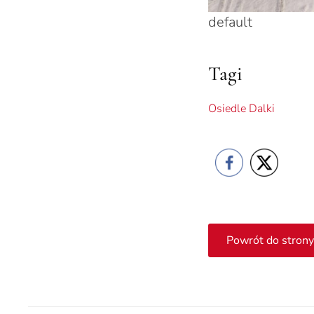
default
Tagi
Osiedle Dalki
Powrót do strony