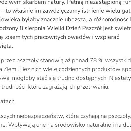
wdziwym skarbem natury. Pełnią niezastąpioną fun
 to właśnie im zawdzięczamy istnienie wielu gat
złowieka byłaby znacznie uboższa, a różnorodność 
dzony 8 sierpnia Wielki Dzień Pszczół jest świet
ię losem tych pracowitych owadów i wspierać
więta.
e przez pszczoły stanowią aż ponad 78 % wszystki
 Ziemi. Bez nich wiele codziennych produktów spo
ywa, mogłoby stać się trudno dostępnych. Niestety
 trudności, które zagrażają ich przetrwaniu.
patach
szych niebezpieczeństw, które czyhają na pszczoły
ne. Wpływają one na środowisko naturalne i na d