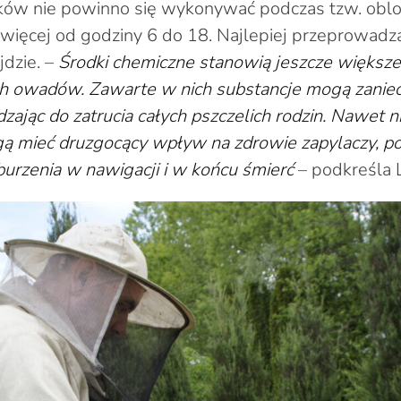
ków nie powinno się wykonywać podczas tzw. oblo
 więcej od godziny 6 do 18. Najlepiej przeprowadz
jdzie. –
Środki chemiczne stanowią jeszcze większe
ch owadów. Zawarte w nich substancje mogą zaniec
ając do zatrucia całych pszczelich rodzin. Nawet ni
ą mieć druzgocący wpływ na zdrowie zapylaczy, po
burzenia w nawigacji i w końcu śmierć
– podkreśla L