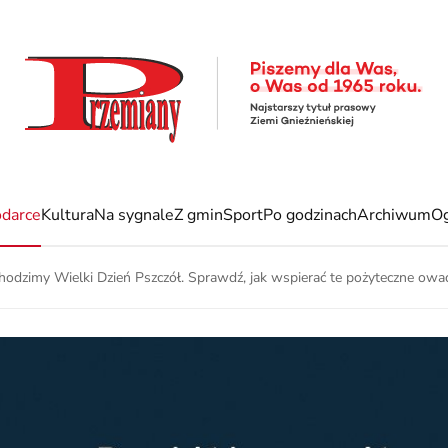
darce
Kultura
Na sygnale
Z gmin
Sport
Po godzinach
Archiwum
Og
chodzimy Wielki Dzień Pszczół. Sprawdź, jak wspierać te pożyteczne owa