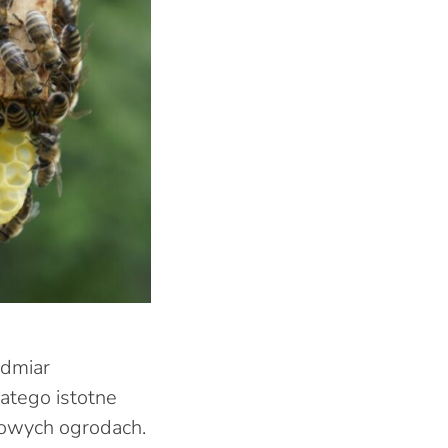
admiar
atego istotne
mowych ogrodach.