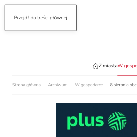
Przejdź do treści głównej
czwartek, 6 sierpnia 2026
Z miasta
W gospo
Strona główna
Archiwum
W gospodarce
8 sierpnia ob