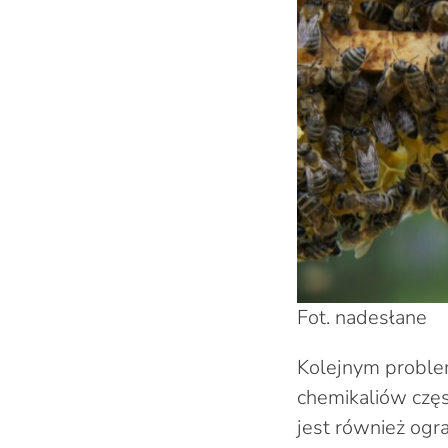
Fot. nadesłane
Kolejnym proble
chemikaliów częs
jest również og