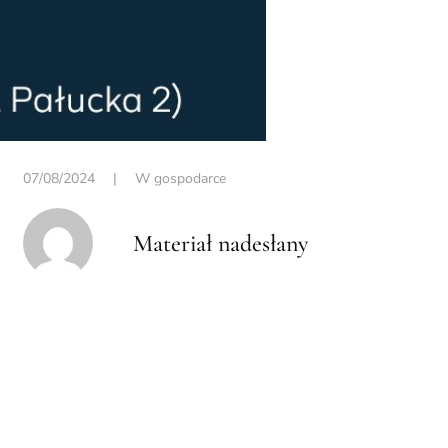
07/08/2024
|
W gospodarce
Materiał nadesłany