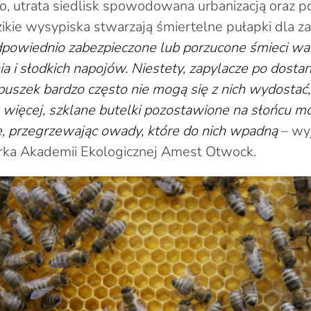
, utrata siedlisk spowodowana urbanizacją oraz p
zikie wysypiska stwarzają śmiertelne pułapki dla za
powiednio zabezpieczone lub porzucone śmieci wab
a i słodkich napojów. Niestety, zapylacze po dostan
uszek bardzo często nie mogą się z nich wydostać,
o więcej, szklane butelki pozostawione na słońcu mo
e, przegrzewając owady, które do nich wpadną
– wyj
erka Akademii Ekologicznej Amest Otwock.