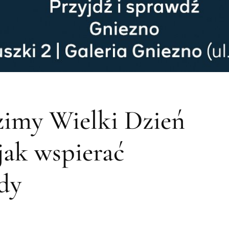
zimy Wielki Dzień
jak wspierać
dy