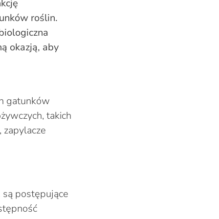
kcję
unków roślin.
biologiczna
ną okazją, aby
ch gatunków
żywczych, takich
, zapylacze
, są postępujące
ostępność