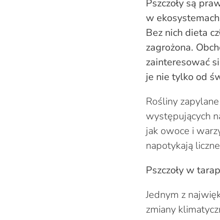
Pszczoły są pra
w ekosystemach –
Bez nich dieta c
zagrożona. Obcho
zainteresować s
je nie tylko od ś
Rośliny zapylan
występujących na
jak owoce i warz
napotykają liczne
Pszczoły w tara
Jednym z najwięk
zmiany klimatycz