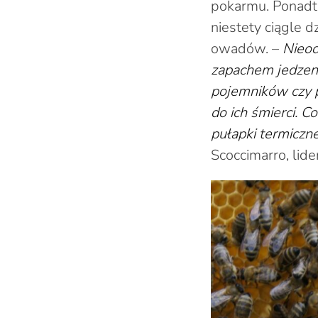
pokarmu. Ponadto
niestety ciągle d
owadów. –
Nieod
zapachem jedzeni
pojemników czy p
do ich śmierci. C
pułapki termiczn
Scoccimarro, lid