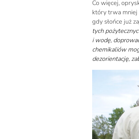
Co więcej, oprys
który trwa mniej
gdy słońce już za
tych pożyteczny
i wodę, doprowadz
chemikaliów mog
dezorientację, za