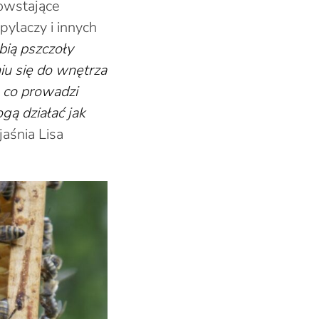
owstające
pylaczy i innych
ią pszczoły
iu się do wnętrza
 co prowadzi
gą działać jak
aśnia Lisa