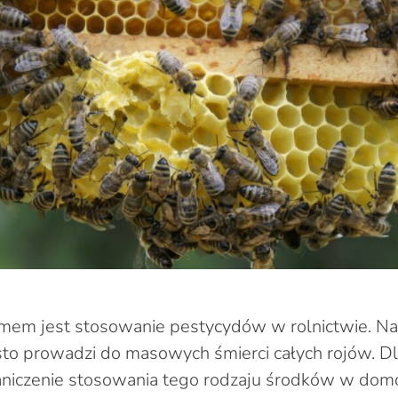
mem jest stosowanie pestycydów w rolnictwie. N
to prowadzi do masowych śmierci całych rojów. Dl
raniczenie stosowania tego rodzaju środków w do