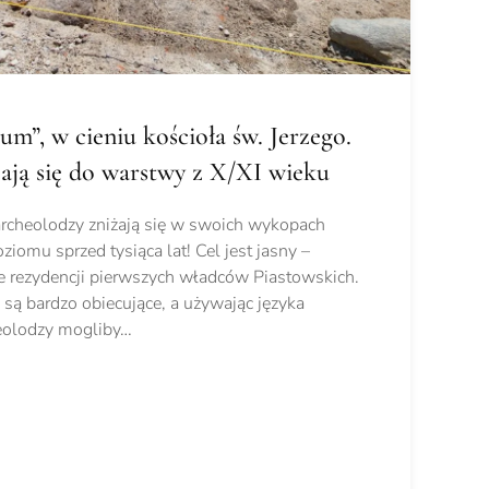
um”, w cieniu kościoła św. Jerzego.
ają się do warstwy z X/XI wieku
rcheolodzy zniżają się w swoich wykopach
iomu sprzed tysiąca lat! Cel jest jasny –
ie rezydencji pierwszych władców Piastowskich.
ą bardzo obiecujące, a używając języka
heolodzy mogliby…