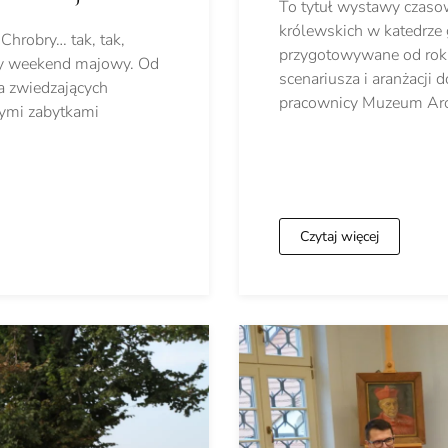
To tytuł wystawy czasow
królewskich w katedrze 
Chrobry… tak, tak,
przygotowywane od roku
ższy weekend majowy. Od
scenariusza i aranżacji
la zwiedzających
pracownicy Muzeum Arc
ymi zabytkami
Czytaj więcej