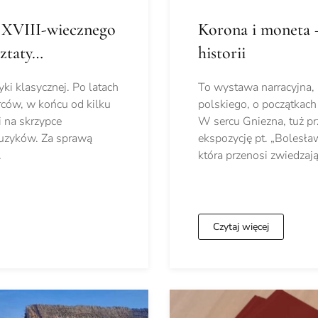
a XVIII-wiecznego
Korona i moneta 
sztaty…
historii
i klasycznej. Po latach
To wystawa narracyjna,
ców, w końcu od kilku
polskiego, o początkach
 na skrzypce
W sercu Gniezna, tuż pr
muzyków. Za sprawą
ekspozycję pt. „Bolesław
…
która przenosi zwiedzaj
Czytaj więcej