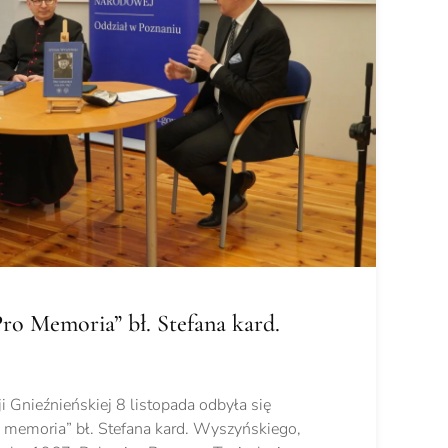
ro Memoria” bł. Stefana kard.
Gnieźnieńskiej 8 listopada odbyła się
 memoria” bł. Stefana kard. Wyszyńskiego,