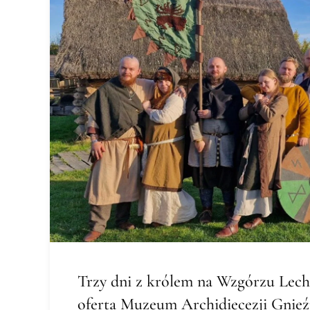
Trzy dni z królem na Wzgórzu Lec
oferta Muzeum Archidiecezji Gnieź