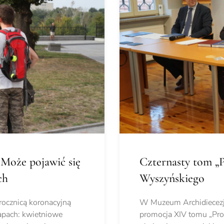
Może pojawić się
Czternasty tom „P
ch
Wyszyńskiego
rocznicą koronacyjną
W Muzeum Archidiecezji 
tapach: kwietniowe
promocja XIV tomu „Pro