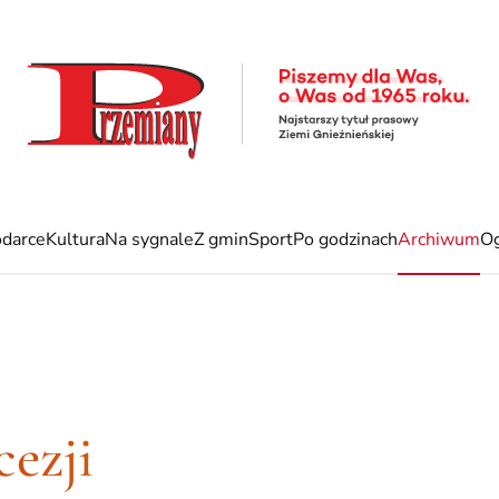
darce
Kultura
Na sygnale
Z gmin
Sport
Po godzinach
Archiwum
Og
ezji