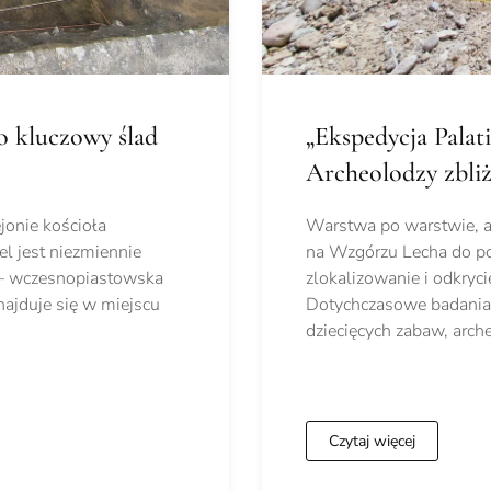
o kluczowy ślad
„Ekspedycja Palati
Archeolodzy zbliż
jonie kościoła
Warstwa po warstwie, a
l jest niezmiennie
na Wzgórzu Lecha do poz
 – wczesnopiastowska
zlokalizowanie i odkryc
najduje się w miejscu
Dotychczasowe badania s
dziecięcych zabaw, arc
Czytaj więcej