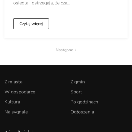
osiedla i ostrzegają, że cza…
Czytaj więcej
Następne
Z miasta
Z gmin
W gospodarce
Sport
Kultura
Po godzinach
Na sygnale
Ogłoszenia