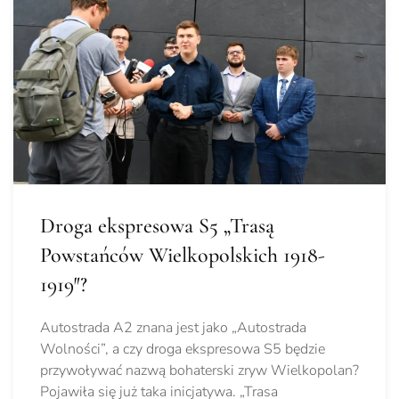
Droga ekspresowa S5 „Trasą
Powstańców Wielkopolskich 1918-
1919″?
Autostrada A2 znana jest jako „Autostrada
Wolności”, a czy droga ekspresowa S5 będzie
przywoływać nazwą bohaterski zryw Wielkopolan?
Pojawiła się już taka inicjatywa. „Trasa