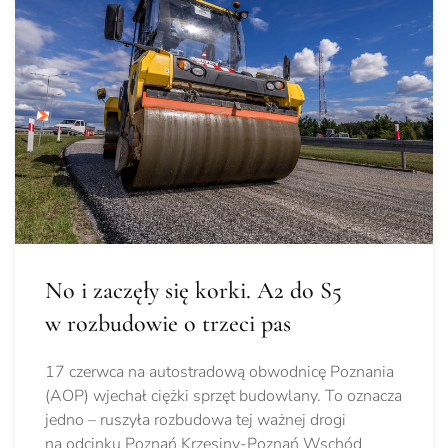
No i zaczęły się korki. A2 do S5
w rozbudowie o trzeci pas
17 czerwca na autostradową obwodnicę Poznania
(AOP) wjechał ciężki sprzęt budowlany. To oznacza
jedno – ruszyła rozbudowa tej ważnej drogi
na odcinku Poznań Krzesiny-Poznań Wschód