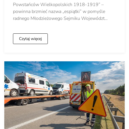
Powstańców Wielkopolskich 1918-1919” –
powinna brzmieć nazwa „espiątki” w pomyśle
radnego Młodzieżowego Sejmiku Województ…
Czytaj więcej