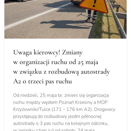
Uwaga kierowcy! Zmiany
w organizacji ruchu od 25 maja
w związku z rozbudową autostrady
A2 o trzeci pas ruchu
Od niedzieli, 25 maja br. zmieni się organizacja
ruchu między węzłem Poznań Krzesiny a MOP
Krzyżowniki/Tulce (171 – 176 km A2). Drogowcy
przystępują do rozbudowy jezdni północnej
autostrady o 3 pas ruchu na kolejnym odcinku,
w związku z tym już od soboty, 24 maja,