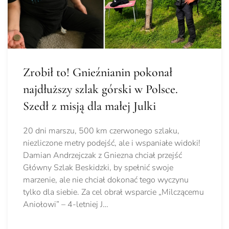
Zrobił to! Gnieźnianin pokonał
najdłuższy szlak górski w Polsce.
Szedł z misją dla małej Julki
20 dni marszu, 500 km czerwonego szlaku,
niezliczone metry podejść, ale i wspaniałe widoki!
Damian Andrzejczak z Gniezna chciał przejść
Główny Szlak Beskidzki, by spełnić swoje
marzenie, ale nie chciał dokonać tego wyczynu
tylko dla siebie. Za cel obrał wsparcie „Milczącemu
Aniołowi” – 4-letniej J…