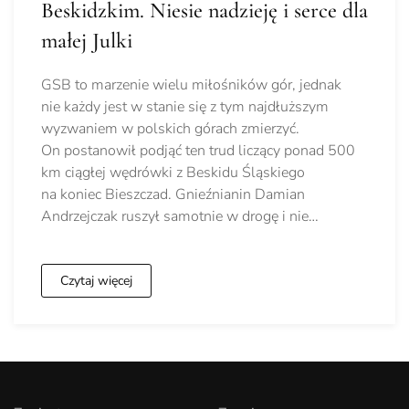
Beskidzkim. Niesie nadzieję i serce dla
małej Julki
GSB to marzenie wielu miłośników gór, jednak
nie każdy jest w stanie się z tym najdłuższym
wyzwaniem w polskich górach zmierzyć.
On postanowił podjąć ten trud liczący ponad 500
km ciągłej wędrówki z Beskidu Śląskiego
na koniec Bieszczad. Gnieźnianin Damian
Andrzejczak ruszył samotnie w drogę i nie…
Czytaj więcej