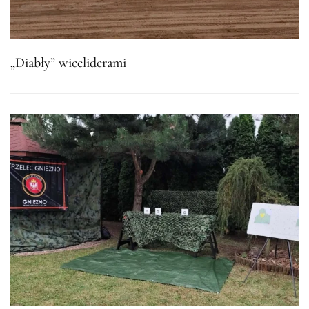
„Diabły” wiceliderami