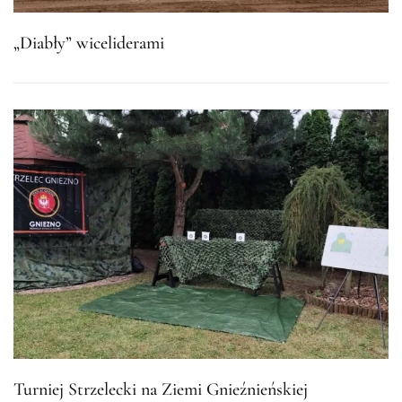
„Diabły” wiceliderami
Turniej Strzelecki na Ziemi Gnieźnieńskiej