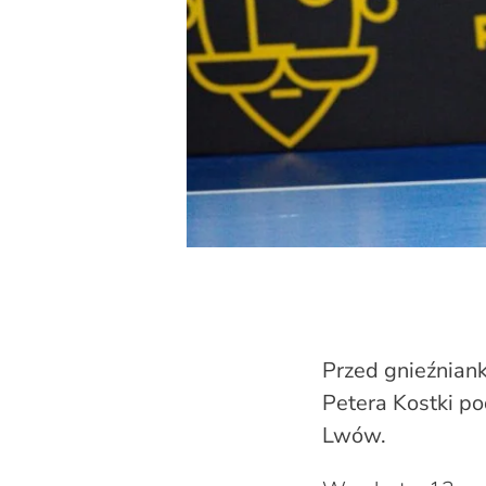
Przed gnieźnian
Petera Kostki p
Lwów.