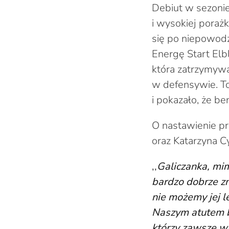
Debiut w sezonie
i wysokiej poraż
się po niepowodz
Energę Start Elb
która zatrzymywa
w defensywie. T
i pokazało, że b
O nastawienie p
oraz Katarzyna C
,,
Galiczanka, mim
bardzo dobrze z
nie możemy jej 
Naszym atutem b
którzy zawsze w