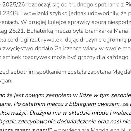
 2025/26 rozpoczął się od trudnego spotkania z Pi
ki 23:38. Lwowianki szybko jednak udowodniły, że p
eniach. W drugiej kolejce sprawiły sporą niespodz
ląg 26:21. Bohaterką meczu była bramkarka Maria P
ła co drugi rzut rywalek, dając drużynie ogromną
o zwycięstwo dodało Galiczance wiary w swoje mo
eniaminek rozgrywek może być groźny dla każdego.
rzed sobotnim spotkaniem została zapytana Magda
ygan.
o że jest nowym zespołem w lidze w tym sezonie,
nana. Po ostatnim meczu z Elblągiem uważam, że 
lekceważyć. Drużyna ma w składzie młode i walecz
ędzie zdecydowanie doświadczenie oraz nasi nieza
alczą razem z nami
!”
– powiedziała Magdalena Nur