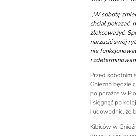
,,
W sobotę zmier
chciał pokazać, 
zlekceważyć. Spo
narzucić swój ry
nie funkcjonował
i zdeterminowane
Przed sobotnim s
Gniezno będzie c
po porażce w Pio
i sięgnąć po kole
i udowodnić, że 
Kibiców w Gnieźn
do ostatniej min