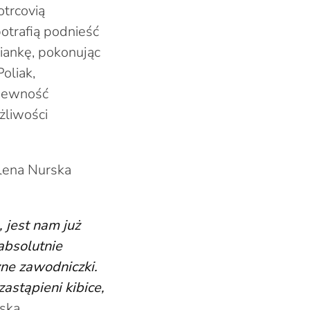
otrcovią
otrafią podnieść
iankę, pokonując
oliak,
 pewność
żliwości
lena Nurska
 jest nam już
absolutnie
ne zawodniczki.
stąpieni kibice,
ska