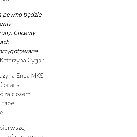
na pewno będzie
żemy
trony. Chcemy
zach
e przygotowane
 Katarzyna Cygan
Drużyna Enea MKS
 bilans
ć za ciosem
 tabeli
e.
 pierwszej
, a różnica może