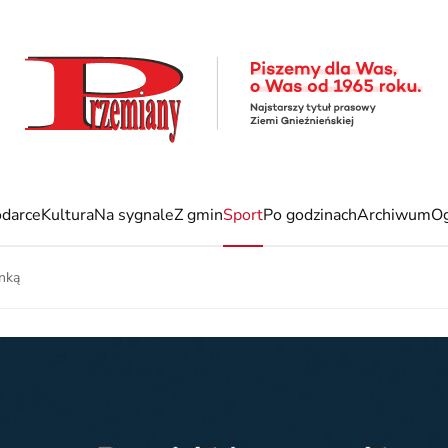
darce
Kultura
Na sygnale
Z gmin
Sport
Po godzinach
Archiwum
Og
anką