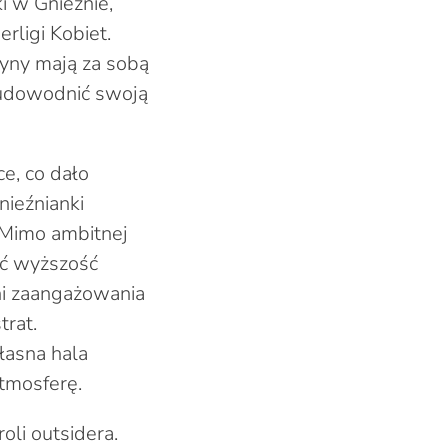
i w Gnieźnie,
ligi Kobiet.
żyny mają za sobą
y udowodnić swoją
e, co dało
nieźnianki
. Mimo ambitnej
ać wyższość
ni zaangażowania
trat.
łasna hala
atmosferę.
oli outsidera.