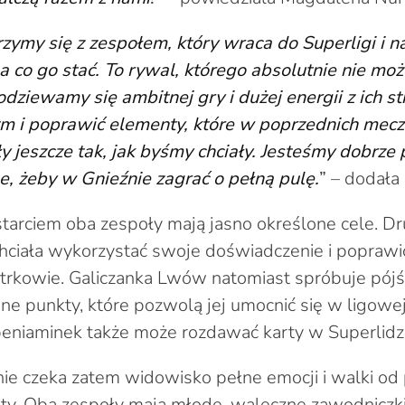
zymy się z zespołem, który wraca do Superligi i 
na co go stać. To rywal, którego absolutnie nie mo
dziewamy się ambitnej gry i dużej energii z ich s
tm i poprawić elementy, które w poprzednich mec
y jeszcze tak, jak byśmy chciały. Jesteśmy dobrz
, żeby w Gnieźnie zagrać o pełną pulę.
”
– dodała
tarciem oba zespoły mają jasno określone cele. 
hciała wykorzystać swoje doświadczenie i poprawić
trkowie. Galiczanka Lwów natomiast spróbuje pójś
jne punkty, które pozwolą jej umocnić się w ligowej
beniaminek także może rozdawać karty w Superlidz
ie czeka zatem widowisko pełne emocji i walki od
uty. Oba zespoły mają młode, waleczne zawodniczki