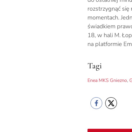
rozstrzygnąć się
momentach. Jedn
świadkiem prawdz
18, w hali M. Ło
na platformie Emo
Tagi
Enea MKS Gniezno
,
G