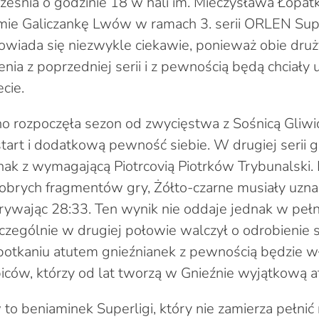
eśnia o godzinie 18 w hali im. Mieczysława Łopatk
ie Galiczankę Lwów w ramach 3. serii ORLEN Super
owiada się niezwykle ciekawie, ponieważ obie dru
nia z poprzedniej serii i z pewnością będą chciał
cie.
 rozpoczęła sezon od zwycięstwa z Sośnicą Gliwic
tart i dodatkową pewność siebie. W drugiej serii g
dnak z wymagającą Piotrcovią Piotrków Trybunalski
dobrych fragmentów gry, Żółto-czarne musiały uzn
ywając 28:33. Ten wynik nie oddaje jednak w peł
czególnie w drugiej połowie walczył o odrobienie s
otkaniu atutem gnieźnianek z pewnością będzie w
biców, którzy od lat tworzą w Gnieźnie wyjątkową 
o beniaminek Superligi, który nie zamierza pełnić r