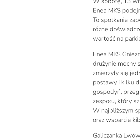
W sobotę, 13 wrz
Enea MKS podejm
To spotkanie zap
różne doświadcze
wartość na parkie
Enea MKS Gniezno
drużynie mocny s
zmierzyły się je
postawy i kilku 
gospodyń, przegr
zespołu, który sz
W najbliższym sp
oraz wsparcie ki
Galiczanka Lwów t