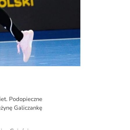
iet. Podopieczne
użynę Galiczankę