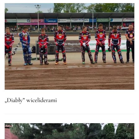
„Diabły” wiceliderami