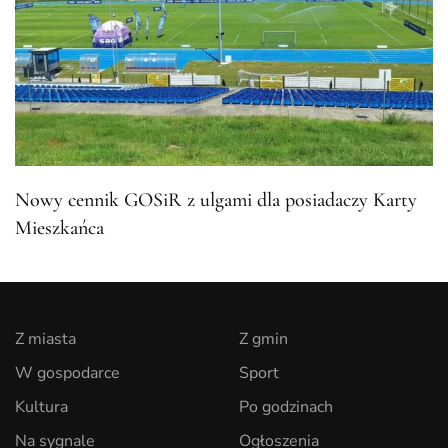
Nowy cennik GOSiR z ulgami dla posiadaczy Karty
Mieszkańca
Z miasta
Z gmin
W gospodarce
Sport
Kultura
Po godzinach
Na sygnale
Ogłoszenia