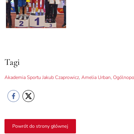
Tagi
Akademia Sportu Jakub Czaprowicz
,
Amelia Urban
,
Ogólnopo
Powrót do strony głównej