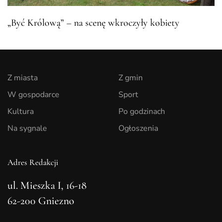
„Być Królową” – na scenę wkroczyły kobiety
Z miasta
Z gmin
W gospodarce
Sport
Kultura
Po godzinach
Na sygnale
Ogłoszenia
Adres Redakcji
ul. Mieszka I, 16-18
62-200 Gniezno