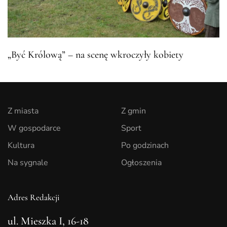
„Być Królową” – na scenę wkroczyły kobiety
Z miasta
Z gmin
W gospodarce
Sport
Kultura
Po godzinach
Na sygnale
Ogłoszenia
Adres Redakcji
ul. Mieszka I, 16-18