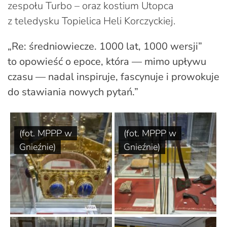
zespołu Turbo – oraz kostium Utopca
z teledysku Topielica Heli Korczyckiej.
„Re: średniowiecze. 1000 lat, 1000 wersji”
to opowieść o epoce, która — mimo upływu
czasu — nadal inspiruje, fascynuje i prowokuje
do stawiania nowych pytań.”
(fot. MPPP w
(fot. MPPP w
Gnieźnie)
Gnieźnie)