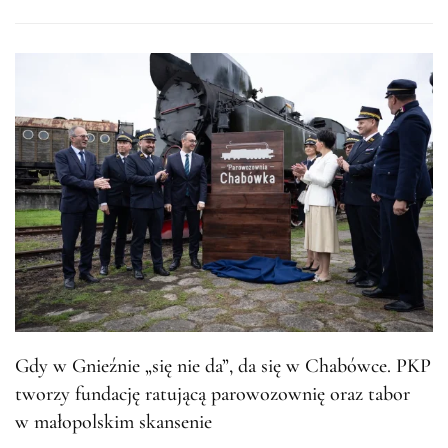
Gdy w Gnieźnie „się nie da”, da się w Chabówce. PKP
tworzy fundację ratującą parowozownię oraz tabor
w małopolskim skansenie