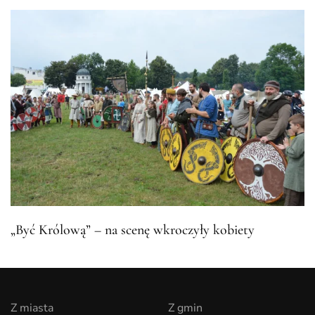
„Być Królową” – na scenę wkroczyły kobiety
Z miasta
Z gmin