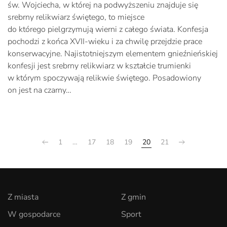
św. Wojciecha, w której na podwyższeniu znajduje się
srebrny relikwiarz świętego, to miejsce
do którego pielgrzymują wierni z całego świata. Konfesja
pochodzi z końca XVII-wieku i za chwilę przejdzie prace
konserwacyjne. Najistotniejszym elementem gnieźnieńskiej
konfesji jest srebrny relikwiarz w kształcie trumienki
w którym spoczywają relikwie świętego. Posadowiony
on jest na czarny…
1
…
17
18
19
20
21
Z miasta
Z gmin
W gospodarce
Sport