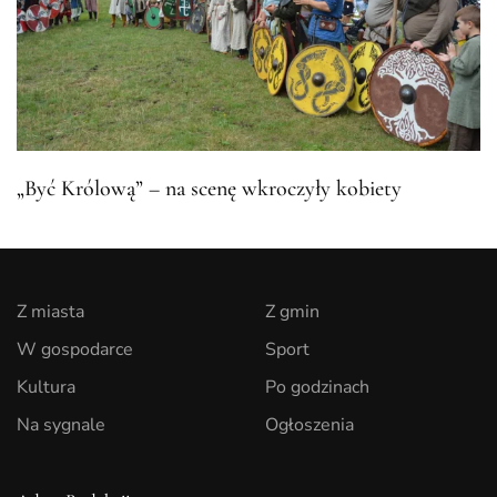
„Być Królową” – na scenę wkroczyły kobiety
Z miasta
Z gmin
W gospodarce
Sport
Kultura
Po godzinach
Na sygnale
Ogłoszenia