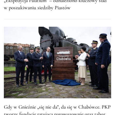
„Ekspedycja Palatium” – odnaleziono kluczowy ślad
w poszukiwaniu siedziby Piastów
Gdy w Gnieźnie „się nie da”, da się w Chabówce. PKP
tworzy fundację ratującą parowozownię oraz tabor