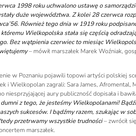
zerwca 1998 roku uchwalono ustawę o samorządz
wstały duże województwa. Z kolei 28 czerwca rozp
ca’56. Również tego dnia w 1919 roku podpisano
i któremu Wielkopolska stała się częścią odradzaj
go. Bez wątpienia czerwiec to miesiąc Wielkopols
świętujemy
– mówił marszałek Marek Woźniak, gos
enie w Poznaniu pojawili topowi artyści polskiej s
k i Wielkopolan zagrali: Sara James, Afromental, 
o niesprzyjającej aury publiczność dopisała i bawi
dumni z tego, że jesteśmy Wielkopolanami! Bąd
 naszych sukcesów. I bądźmy razem, szukając w so
tedy przetrwamy wszystkie trudności
– zwrócił si
koncertem marszałek.