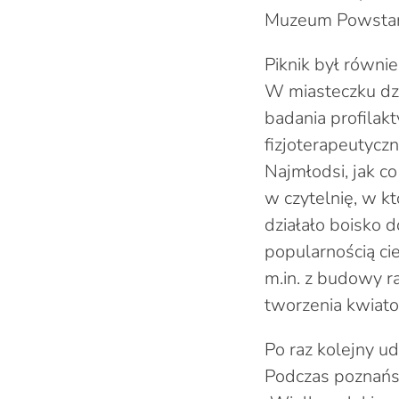
Muzeum Powstan
Piknik był równie
W miasteczku dz
badania profilak
fizjoterapeutyczn
Najmłodsi, jak co
w czytelnię, w kt
działało boisko 
popularnością ci
m.in. z budowy r
tworzenia kwiat
Po raz kolejny u
Podczas poznańsk