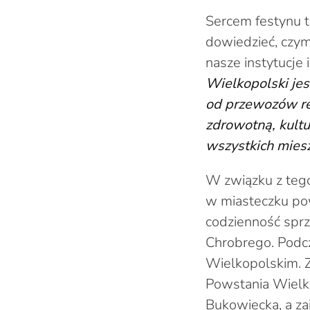
Sercem festynu t
dowiedzieć, czym
nasze instytucje 
Wielkopolski jes
od przewozów re
zdrowotną, kult
wszystkich mies
W związku z tego
w miasteczku po
codzienność sprz
Chrobrego. Podc
Wielkopolskim. Z
Powstania Wielko
Bukowiecka, a z