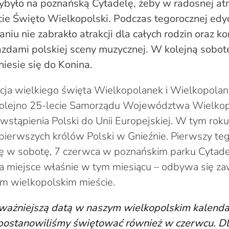
zybyło na poznańską Cytadelę, żeby w radosnej at
ie Święto Wielkopolski. Podczas tegorocznej edyc
niu nie zabrakło atrakcji dla całych rodzin oraz k
zdami polskiej sceny muzycznej. W kolejną sobot
iesie się do Konina.
dycja wielkiego święta Wielkopolanek i Wielkopola
olejno 25-lecie Samorządu Województwa Wielkop
 wstąpienia Polski do Unii Europejskiej. W tym rok
pierwszych królów Polski w Gnieźnie. Pierwszy teg
ę w sobotę, 7 czerwca w poznańskim parku Cytadela
 miejsce właśnie w tym miesiącu – odbywa się za
ym wielkopolskim mieście.
ważniejszą datą w naszym wielkopolskim kalendar
 postanowiliśmy świętować również w czerwcu. D