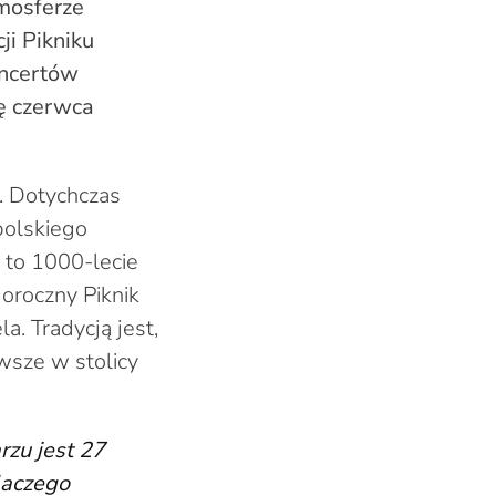
mosferze
ji Pikniku
oncertów
ę czerwca
n. Dotychczas
olskiego
u to 1000-lecie
oroczny Piknik
. Tradycją jest,
wsze w stolicy
zu jest 27
laczego