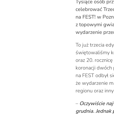
Tysiące osób pr
celebrować Trzec
na FEST! w Pozna
z topowymi gwia
wydarzenie przen
To już trzecia e
świętowaliśmy k
oraz 20. rocznicę
koronacji dwóch 
na FEST odbył si
że wydarzenie ma
regionu oraz inn
–
Oczywiście naj
grudnia. Jednak