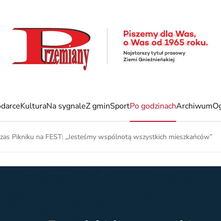
darce
Kultura
Na sygnale
Z gmin
Sport
Po godzinach
Archiwum
Og
zas Pikniku na FEST: „Jesteśmy wspólnotą wszystkich mieszkańców”