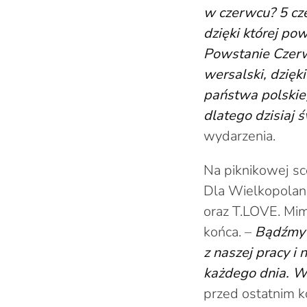
w czerwcu? 5 c
dzięki której po
Powstanie Czerw
wersalski, dzięk
państwa polskie
dlatego dzisiaj 
wydarzenia.
Na piknikowej sc
Dla Wielkopolane
oraz T.LOVE. Mim
końca. –
Bądźmy 
z naszej pracy i
każdego dnia. W
przed ostatnim 