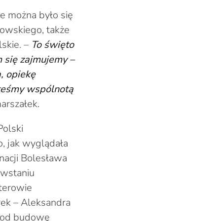
ie można było się
kowskiego, także
lskie. –
To święto
m się zajmujemy –
, opiekę
steśmy wspólnotą
arszałek.
Polski
, jak wyglądała
nacji Bolesława
owstaniu
terowie
rek – Aleksandra
 pod budowę