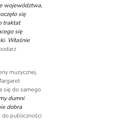
ie województwa,
oczęło się
 traktat
ącego się
ki. Właśnie
podarz
ceny muzycznej.
Margaret
ła się do samego
źmy dumni
bie dobra
ę do publiczności