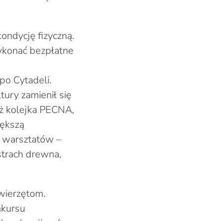
kondycję fizyczną.
ykonać bezpłatne
po Cytadeli.
tury zamienił się
też kolejka PECNA,
iększą
h warsztatów –
strach drewna,
zwierzętom.
nkursu