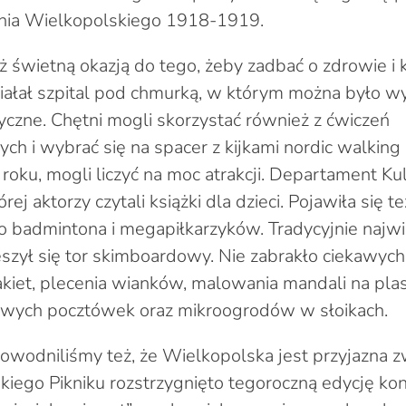
ia Wielkopolskiego 1918-1919.
ż świetną okazją do tego, żeby zadbać o zdrowie i 
iałał szpital pod chmurką, w którym można było w
tyczne. Chętni mogli skorzystać również z ćwiczeń
ych i wybrać się na spacer z kijkami nordic walking 
 roku, mogli liczyć na moc atrakcji. Departament Kul
órej aktorzy czytali książki dla dzieci. Pojawiła się 
do badmintona i megapiłkarzyków. Tradycyjnie najw
eszył się tor skimboardowy. Nie zabrakło ciekawyc
akiet, plecenia wianków, malowania mandali na pla
owych pocztówek oraz mikroogrodów w słoikach.
dowodniliśmy też, że Wielkopolska jest przyjazna 
iego Pikniku rozstrzygnięto tegoroczną edycję ko