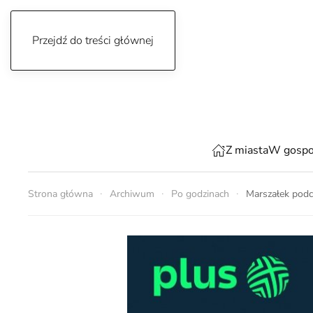
Przejdź do treści głównej
czwartek, 6 sierpnia 2026
Z miasta
W gospo
Strona główna
Archiwum
Po godzinach
Marszałek podc