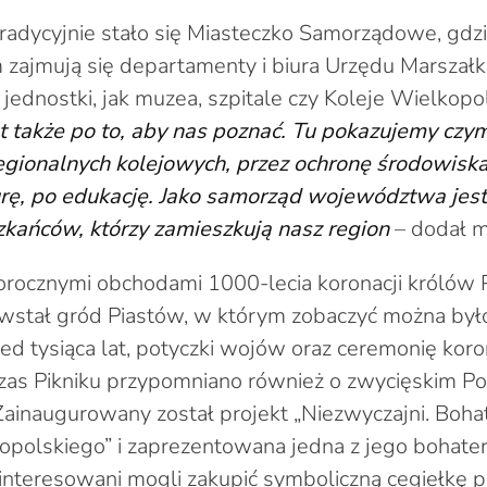
radycyjnie stało się Miasteczko Samorządowe, gdz
 zajmują się departamenty i biura Urzędu Marszał
i jednostki, jak muzea, szpitale czy Koleje Wielkopo
t także po to, aby nas poznać. Tu pokazujemy czy
gionalnych kolejowych, przez ochronę środowiska
urę, po edukację. Jako samorząd województwa je
zkańców, którzy zamieszkują nasz region
– dodał m
rocznymi obchodami 1000-lecia koronacji królów 
wstał gród Piastów, w którym zobaczyć można było
ed tysiąca lat, potyczki wojów oraz ceremonię koro
zas Pikniku przypomniano również o zwycięskim P
ainaugurowany został projekt „Niezwyczajni. Boha
polskiego” i zaprezentowana jedna z jego bohate
ainteresowani mogli zakupić symboliczną cegiełkę