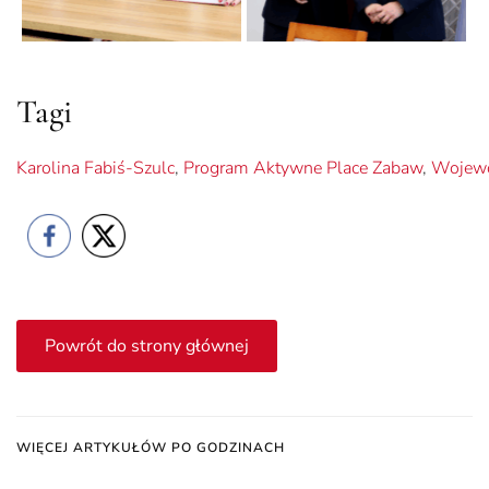
Tagi
Karolina Fabiś-Szulc
,
Program Aktywne Place Zabaw
,
Wojewo
Powrót do strony głównej
WIĘCEJ ARTYKUŁÓW PO GODZINACH