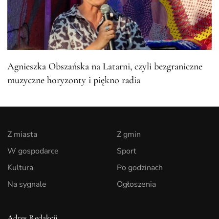
Agnieszka Obszańska na Latarni, czyli bezgraniczne
muzyczne horyzonty i piękno radia
Z miasta
Z gmin
W gospodarce
Sport
Kultura
Po godzinach
Na sygnale
Ogłoszenia
Adres Redakcji