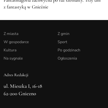
Fantasmagoria zachwyciła po raz szesnasty. Trzy dni
z fantastyką w Gnieźnie
Z miasta
Z gmin
W gospodarce
Sport
Kultura
Po godzinach
Na sygnale
Ogłoszenia
Adres Redakcji
ul. Mieszka I, 16-18
62-200 Gniezno