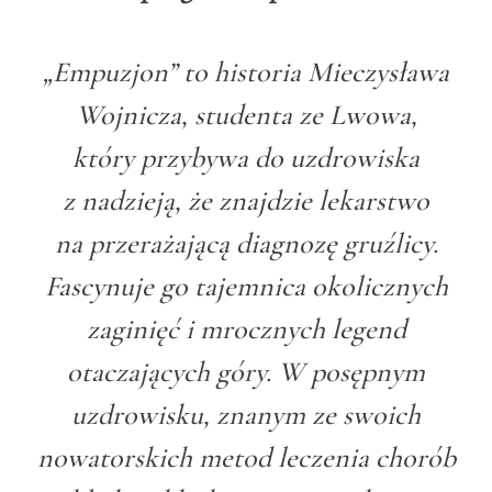
„Empuzjon” to historia Mieczysława
Wojnicza, studenta ze Lwowa,
który przybywa do uzdrowiska
z nadzieją, że znajdzie lekarstwo
na przerażającą diagnozę gruźlicy.
Fascynuje go tajemnica okolicznych
zaginięć i mrocznych legend
otaczających góry. W posępnym
uzdrowisku, znanym ze swoich
nowatorskich metod leczenia chorób