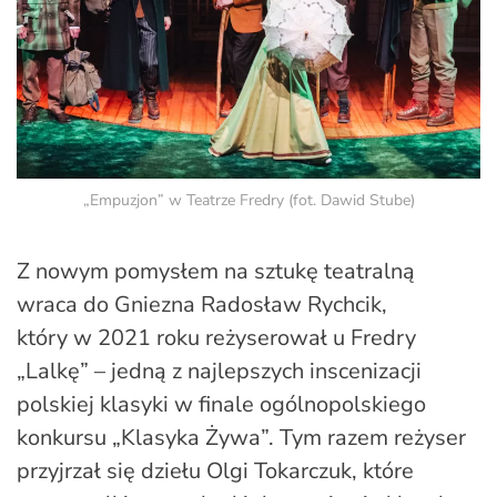
„Empuzjon” w Teatrze Fredry (fot. Dawid Stube)
Z nowym pomysłem na sztukę teatralną
wraca do Gniezna Radosław Rychcik,
który w 2021 roku reżyserował u Fredry
„Lalkę” – jedną z najlepszych inscenizacji
polskiej klasyki w finale ogólnopolskiego
konkursu „Klasyka Żywa”. Tym razem reżyser
przyjrzał się dziełu Olgi Tokarczuk, które