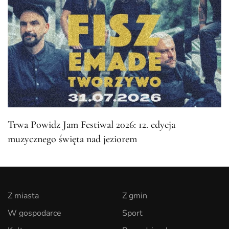
Trwa Powidz Jam Festiwal 2026: 12. edycja
muzycznego święta nad jeziorem
Z miasta
Z gmin
W gospodarce
Sport