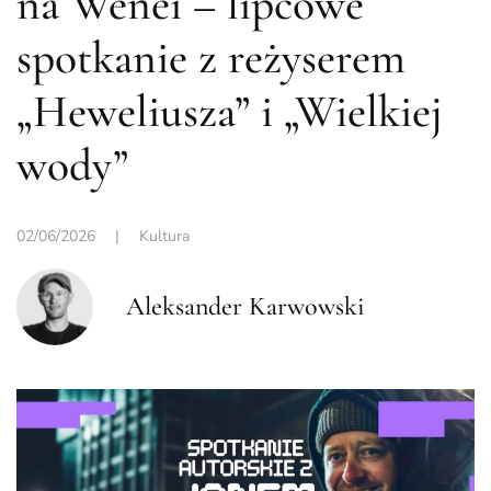
na Wenei – lipcowe
spotkanie z reżyserem
„Heweliusza” i „Wielkiej
wody”
02/06/2026
|
Kultura
Aleksander Karwowski