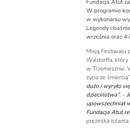
Fundacja Atut za
W programie kon
w wykonaniu wyb
Legendy i baśnie
września oraz 4 
Misją Festiwalu 
Waldorffa, który
w Trzemesznie. W
życia ze śmiercią”
dużo i wyryło si
dzieciństwa”
.
–
J
upowszechniał wi
Fundacj
a
Atut re
prezeska Jolanta