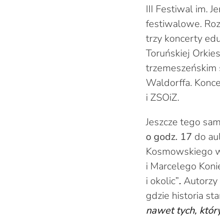
III Festiwal im.
festiwalowe. Ro
trzy koncerty ed
Toruńskiej Orkie
trzemeszeńskim 
Waldorffa. Konce
i ZSOiZ.
Jeszcze tego sam
o godz. 17
do au
Kosmowskiego w T
i Marcelego Koni
i okolic”
.
Autorzy 
gdzie historia s
nawet tych, któr