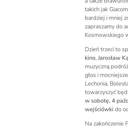
a także brawuro
takich jak Giacom
bardziej i mniej 
zapraszamy do au
Kosmowskiego w
Dzień trzeci to s
kino
,
Jarosław K
muzyczną podróż 
głos i mocniejsz
Lechonia, Bolesł
towarzyszyć będ
w sobotę, 4 paźd
wejściówki
do o
Na zakończenie 