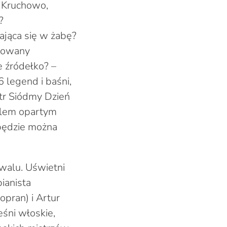
, Kruchowo,
e?
ająca się w żabę?
chowany
e źródełko? –
6 legend i baśni,
tr Siódmy Dzień
klem opartym
będzie można
iwalu. Uświetni
ianista
opran) i Artur
eśni włoskie,