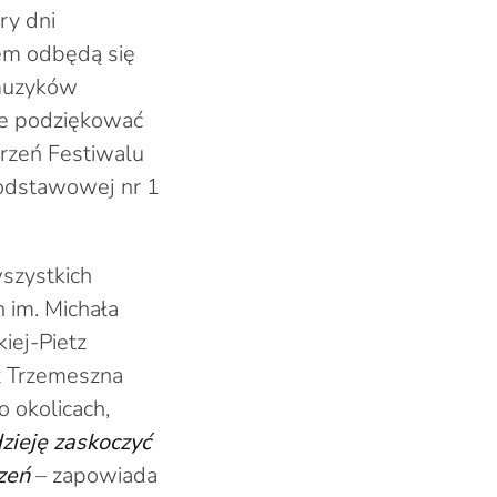
ry dni
em odbędą się
 muzyków
ce podziękować
rzeń Festiwalu
Podstawowej nr 1
wszystkich
 im. Michała
iej-Pietz
z Trzemeszna
 okolicach,
ieję zaskoczyć
zeń
– zapowiada