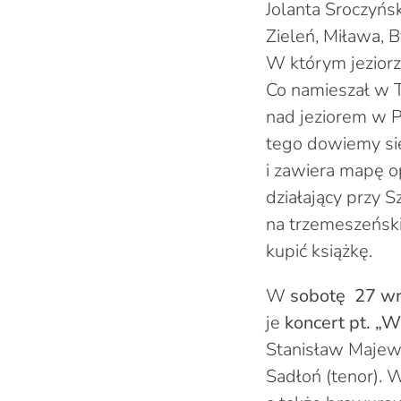
Jolanta Sroczyńs
Zieleń, Miława, B
W którym jeziorz
Co namieszał w 
nad jeziorem w P
tego dowiemy się 
i zawiera mapę o
działający przy
na trzemeszeńsk
kupić książkę.
W
sobotę 27 wr
je
koncert pt. „W
Stanisław Majewsk
Sadłoń (tenor). W