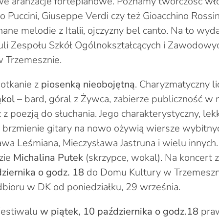
we aranżacje fortepianowe. Poznamy twórczość wł
o Puccini, Giuseppe Verdi czy też Gioacchino Rossini
znane melodie z Italii, ojczyzny bel canto. Na to wyd
li Zespołu Szkół Ogólnokształcących i Zawodowyc
 Trzemesznie.
potkanie z
piosenką nieobojętną
. Charyzmatyczny l
ąkol
– bard, góral z Żywca, zabierze publiczność w
z poezją do słuchania. Jego charakterystyczny, lek
e brzmienie gitary na nowo ożywią wiersze wybitny
awa Leśmiana, Mieczysława Jastruna i wielu innych.
zie
Michalina Putek
(skrzypce, wokal). Na koncert
ziernika o godz. 18
do Domu Kultury w Trzemeszn
dbioru w DK od poniedziałku, 29 września.
Festiwalu
w piątek, 10 października o godz.18
pra