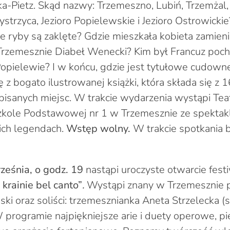
ka-Pietz. Skąd nazwy: Trzemeszno, Lubiń, Trzemżal
ystrzyca, Jezioro Popielewskie i Jezioro Ostrowicki
e ryby są zaklęte? Gdzie mieszkała kobieta zamieni
Trzemesznie Diabeł Wenecki? Kim był Francuz po
opielewie? I w końcu, gdzie jest tytułowe cudown
z bogato ilustrowanej książki, która składa się z 1
pisanych miejsc. W trakcie wydarzenia wystąpi Tea
 Szkole Podstawowej nr 1 w Trzemesznie ze spekta
ich legendach.
Wstęp wolny.
W trakcie spotkania 
ześnia
,
o godz. 19
nastąpi uroczyste otwarcie fest
 krainie bel canto”
.
Wystąpi znany w Trzemesznie p
i oraz soliści: trzemesznianka Aneta Strzelecka (s
 programie najpiękniejsze arie i duety operowe, pi