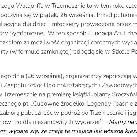
 Jerzego Waldorffa w Trzemesznie to w tym roku czte
zpoczyna się w
piątek, 26 września.
Przed południ
ukacyjne dla dzieci i młodzieży prowadzone przez
stry Symfonicznej. W ten sposób Fundacja Atut ch
szkołom za możliwość organizacji corocznych wyda
rty (w formule zamkniętej) odbędą się w Szkole 
ego dnia (
26 września
), organizatorzy zapraszają 
li Zespołu Szkół Ogólnokształcących i Zawodowych
rzemesznie na premierę książki Jolanty Sroczyńsk
ecznego pt. „Cudowne źródełko. Legendy i baśnie 
zabiorą publiczność w podróż po Trzemesznie i jego
tanowi tło dla niesamowitych wydarzeń. –
Mamy nadz
ym wydaje się, że znają te miejsca jak własną kies