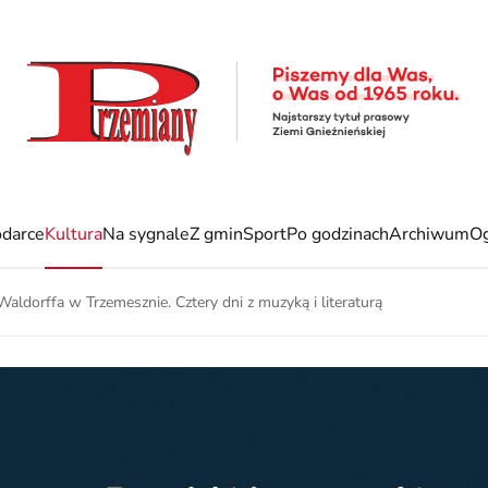
darce
Kultura
Na sygnale
Z gmin
Sport
Po godzinach
Archiwum
Og
Waldorffa w Trzemesznie. Cztery dni z muzyką i literaturą