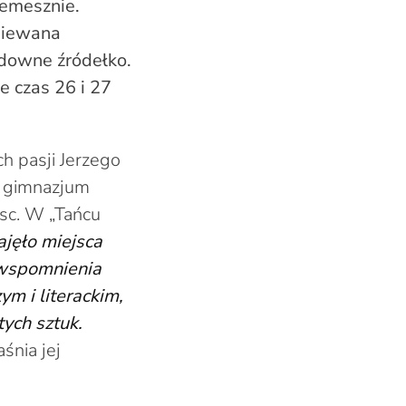
zemesznie.
śpiewana
udowne źródełko.
e czas 26 i 27
h pasji Jerzego
w gimnazjum
jsc. W „Tańcu
jęło miejsca
ą wspomnienia
m i literackim,
tych sztuk.
śnia jej