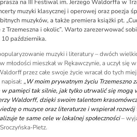
prasza na III Festiwal im. Jerzego Waldorffa w Tr
certy muzyki klasycznej i operowej oraz poezja 
itnych muzyków, a także premiera książki pt. „C
 z Trzemeszna i okolic”. Warto zarezerwować sobi
i 10 października.
popularyzowanie muzyki i literatury – dwóch wielkic
 w młodości mieszkał w Rękawczynie, a uczył się 
aldorff przez całe swoje życie wracał do tych mie
 napisał:
„
W
moim prywatnym życiu Trzemeszno za
ę w pamięci tak silnie, jak tylko utrwalić się mog
erzy Waldorff, dzięki swoim talentom krasomówczy
edzę o muzyce oraz literaturze i wspierał rozwój 
alizuje te same cele w lokalnej społeczności
– wyja
 Sroczyńska-Pietz.