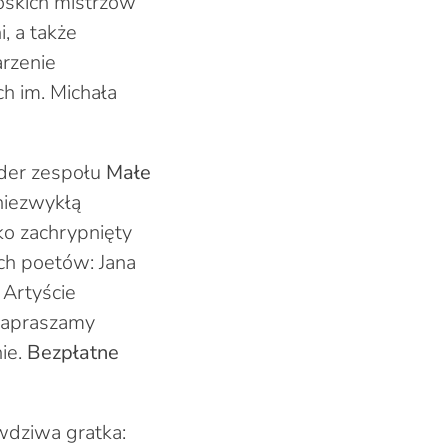
oskich mistrzów
, a także
arzenie
h im. Michała
ider zespołu
Małe
 niezwykłą
ko zachrypnięty
ch poetów: Jana
 Artyście
 zapraszamy
ie.
Bezpłatne
wdziwa gratka: