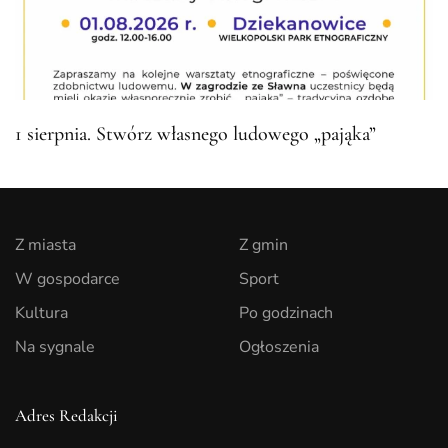
1 sierpnia. Stwórz własnego ludowego „pająka”
Z miasta
Z gmin
W gospodarce
Sport
Kultura
Po godzinach
Na sygnale
Ogłoszenia
Adres Redakcji