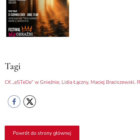
Tagi
CK „eSTeDe” w Gnieźnie
,
Lidia Łączny
,
Maciej Braciszewski
,
R
Powrót do strony głównej