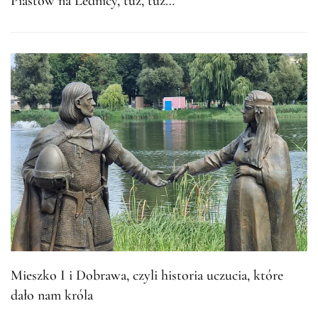
Piastów na Lednicy, tuż, tuż…
Mieszko I i Dobrawa, czyli historia uczucia, które
dało nam króla