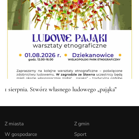
1 sierpnia. Stwórz własnego ludowego „pająka”
Z miasta
Z gmin
W gospodarce
Sport