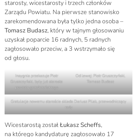
starosty, wicestarosty i trzech członków
Zarządu Powiatu. Na pierwsze stanowisko
zarekomendowana była tylko jedna osoba –
Tomasz Budasz
, który w tajnym głosowaniu
uzyskał poparcie 16 radnych, 5 radnych
zagłosowało przeciw, a 3 wstrzymało się
od głosu.
Insygnia przekazuje Piotr
Od lewej: Piotr Gruszczyński,
Gruszczyński, były już starosta
Tomasz Budasz
powiatu gnieźnieńskiego
Gratulacje nowemu staroście składa Dariusz Pilak, przewodniczący
rady
Wicestarostą został
Łukasz Scheffs
,
na którego kandydaturę zagłosowało 17