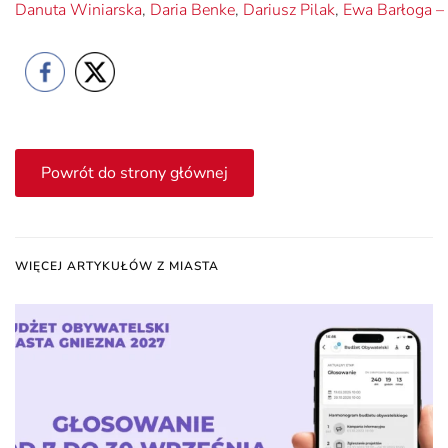
Danuta Winiarska
,
Daria Benke
,
Dariusz Pilak
,
Ewa Barłoga –
Powrót do strony głównej
WIĘCEJ ARTYKUŁÓW Z MIASTA